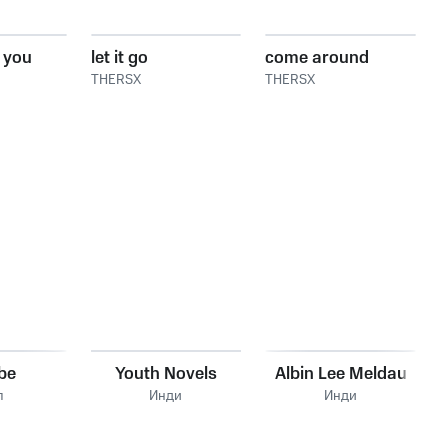
f you
let it go
come around
THERSX
THERSX
be
Youth Novels
Albin Lee Meldau
п
Инди
Инди