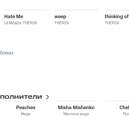
Hate Me
weep
thinking o
Lil M2a2d
,
THERSX
THERSX
THERSX
ьбомах
сполнители
Peaches
Misha Mishenko
Che
Инди
Местное инди
По