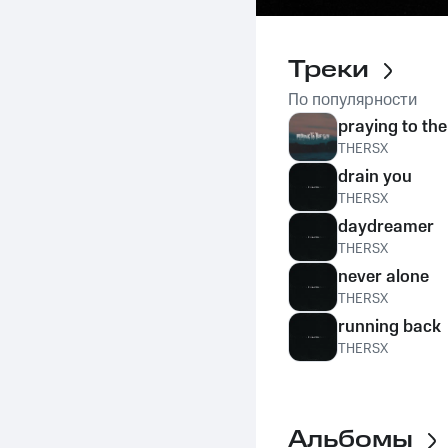
Треки
По популярности
praying to the
THERSX
drain you
THERSX
daydreamer
THERSX
never alone
THERSX
running back
THERSX
Альбомы