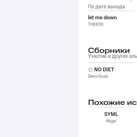
По дате выхода
let me down
THERSX
Сборники
Участие в других ал
NO DIET
Demi Gods
Похожие и
SYML
Инди