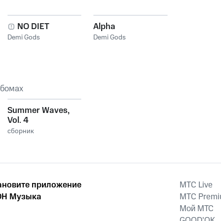
NO DIET
Alpha
Demi Gods
Demi Gods
ьбомах
Summer Waves,
Vol. 4
сборник
ановите приложение
MTС Live
Н Музыка
MTС Prem
Мой МТС
GOOD’OK