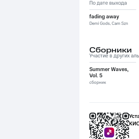
По дате выхода
fading away
Demi Gods
,
Cam Szn
Сборники
Участие в других ал
Summer Waves,
Vol. 5
сборник
Уст
КИО