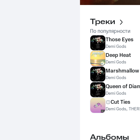
Треки
По популярности
Those Eyes
Demi Gods
Deep Heat
Demi Gods
Marshmallow
Demi Gods
Queen of Dia
Demi Gods
Cut Ties
Demi Gods
,
THER
Альбомы