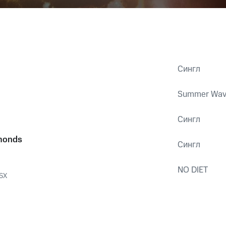
Сингл
Summer Wave
Сингл
monds
Сингл
NO DIET
SX