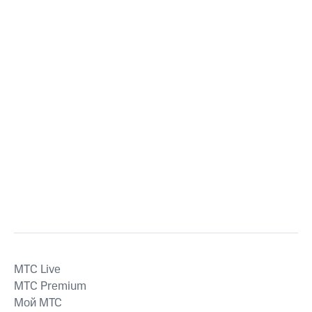
MTС Live
MTС Premium
Мой МТС