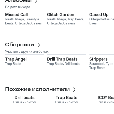
Альбомы
По дате выхода
Missed Call
Glitch Garden
Gased Up
Jorell Ortega
,
Freestyle
Jorell Ortega
,
Trap Beats
,
OrtegaDaBusin
Beats
,
OrtegaDaBusiness
OrtegaDaBusiness
Eyes
Сборники
Участие в других альбомах
Trap Angel
Drill Trap Beats
Strippers
Trap Beats
Trap Beats
,
Drill beats
Sauceboii
,
Type
Trap Beats
Похожие исполнители
Drill beats
Trap Beats
ICOY Be
Рэп и хип-хоп
Рэп и хип-хоп
Рэп и хип