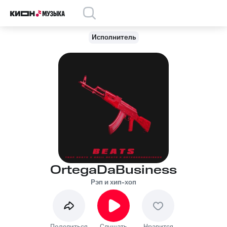
Исполнитель
OrtegaDaBusiness
Рэп и хип-хоп