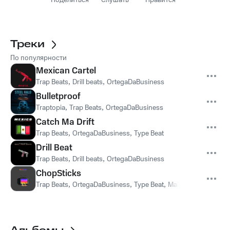
Поделиться
Слушать
Нравится
Треки
По популярности
Mexican Cartel
Trap Beats
,
Drill beats
,
OrtegaDaBusiness
Bulletproof
Traptopia
,
Trap Beats
,
OrtegaDaBusiness
Catch Ma Drift
Trap Beats
,
OrtegaDaBusiness
,
Type Beat
Drill Beat
Trap Beats
,
Drill beats
,
OrtegaDaBusiness
ChopSticks
Trap Beats
,
OrtegaDaBusiness
,
Type Beat
,
Makin Playz