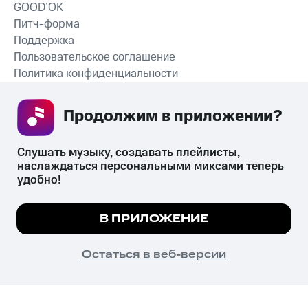
GOOD’OK
Питч-форма
Поддержка
Пользовательское соглашение
Политика конфиденциальности
Рекомендательные технологии
Продолжим в приложении? 
СКАЧАТЬ ПРИЛОЖЕНИЕ
Слушать музыку, создавать плейлисты, 
наслаждаться персональными миксами теперь 
удобно!
Незаконное потребление наркотических средств,
психотропных веществ, их аналогов причиняет вред здоровью,
Мы используем куки, чтобы на сайте все
В ПРИЛОЖЕНИЕ
их незаконный оборот запрещён и влечёт установленную
работало.
Подробнее
законодательством ответственность.
© 2026 ООО «КИОН».
ПОНЯТНО
Остаться в веб-версии
Все права защищены
18+
Главная
В приложение
Избранное