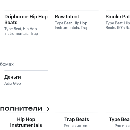
Dripborne: Hip Hop
Raw Intent
Smoke Pat
Beats
Type Beat
,
Hip Hop
Type Beat
,
Hi
Instrumentals
Instrumentals
,
Trap
Beats
,
90's Ra
Type Beat
,
Hip Hop
Beats
,
Instrumental Hip
Instrumental 
Instrumentals
,
Trap
Hop
Beats
,
Instrumental Hip
Hop
ьбомах
Деньги
Adix Gleb
сполнители
Hip Hop
Trap Beats
Type Beat
Instrumentals
Рэп и хип-хоп
Рэп и х