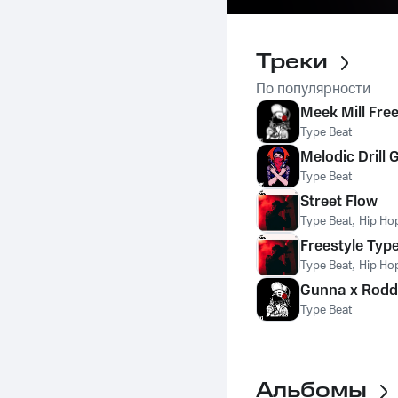
Треки
По популярности
Meek Mill Free
Type Beat
Melodic Drill 
Type Beat
Street Flow
Type Beat
,
Hip Ho
Freestyle Typ
Type Beat
,
Hip Ho
Gunna x Roddy
Type Beat
Альбомы