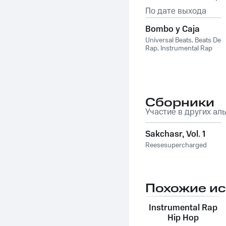
По дате выхода
Bombo y Caja
Universal Beats
,
Beats De
Rap
,
Instrumental Rap
Hip Hop
,
Type Beat
Сборники
Участие в других ал
Sakchasr, Vol. 1
Reesesupercharged
Похожие и
Instrumental Rap
Hip Hop