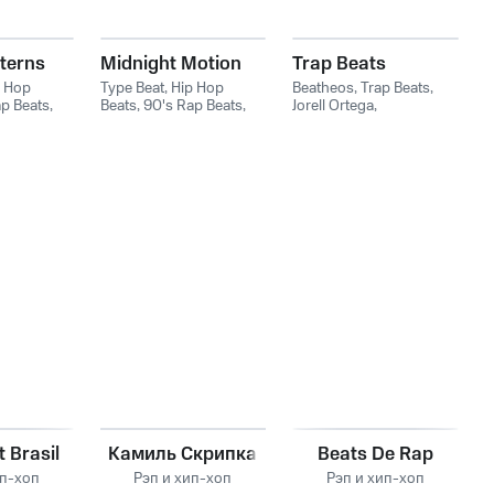
terns
Midnight Motion
Trap Beats
p Hop
Type Beat
,
Hip Hop
Beatheos
,
Trap Beats
,
p Beats
,
Beats
,
90's Rap Beats
,
Jorell Ortega
,
Hip Hop
Instrumental Hip Hop
OrtegaDaBusiness
,
Type
Beats
,
Type Beat
 Brasil
Камиль Скрипка
Beats De Rap
ип-хоп
Рэп и хип-хоп
Рэп и хип-хоп