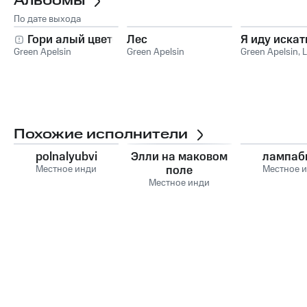
Альбомы
По дате выхода
Гори алый цветок
Лес
Я иду искат
Green Apelsin
Green Apelsin
Green Apelsin
,
L
Похожие исполнители
polnalyubvi
Элли на маковом
лампаб
Местное инди
поле
Местное 
Местное инди