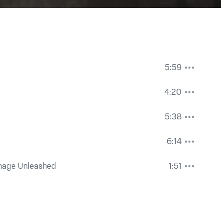
5:59
4:20
5:38
6:14
rnage Unleashed
1:51