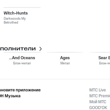
Witch-Hunts
Darkwoods My
Betrothed
сполнители
...And Oceans
Ages
Sear B
Блэк-метал
Метал
Блэк-м
ановите приложение
MTС Live
Н Музыка
MTС Prem
Мой МТС
GOOD’OK