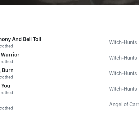
ony And Bell Toll
Witch-Hunts
trothed
 Warrior
Witch-Hunts
trothed
, Burn
Witch-Hunts
trothed
 You
Witch-Hunts
trothed
Angel of Ca
trothed