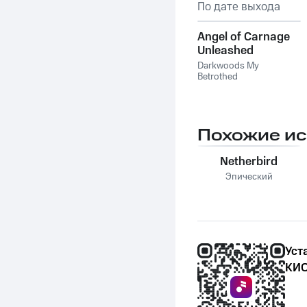
По дате выхода
Angel of Carnage
Unleashed
Darkwoods My
Betrothed
Похожие и
Netherbird
Эпический
Уст
КИО