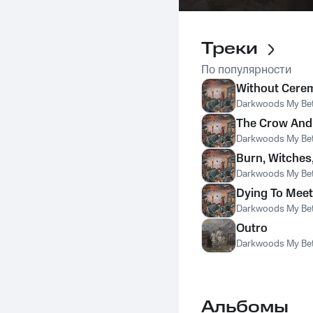
Треки
По популярности
Without Cerem
Darkwoods My Be
The Crow And
Darkwoods My Be
Burn, Witches
Darkwoods My Be
Dying To Meet
Darkwoods My Be
Outro
Darkwoods My Be
Альбомы