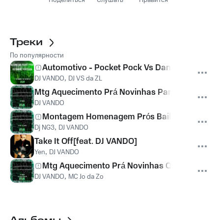
Поделиться
Слушать
Нравится
Треки
По популярности
Automotivo - Pocket Pock Vs Dando Xerecada
DJ VANDO
,
DJ VS da ZL
Mtg Aquecimento Prá Novinhas Part 2 Que Tu Nã
DJ VANDO
Montagem Homenagem Prós Bailes de Sp Bail
Dj NG3
,
DJ VANDO
Take It Off[feat. DJ VANDO]
Yen
,
DJ VANDO
Mtg Aquecimento Prá Novinhas Que Tu Não Re
DJ VANDO
,
MC Jo da Zo