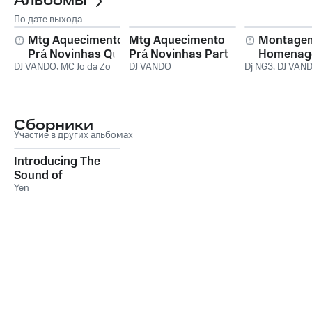
Альбомы
По дате выхода
Mtg Aquecimento
Mtg Aquecimento
Montage
Prá Novinhas Que
Prá Novinhas Part
Homenag
DJ VANDO
Tu Não Resisti Vs
,
MC Jo da Zo
2 Que Tu Não
DJ VANDO
Dj NG3
Bailes de 
,
DJ VAN
Tou Com Piru
Resisti Vs as Mina
Lotação 
Desgovernado
da Casa Rosa
Aquecend
Bucetinh
Сборники
Участие в других альбомах
Introducing The
Sound of
AsiansoulRnB
Yen