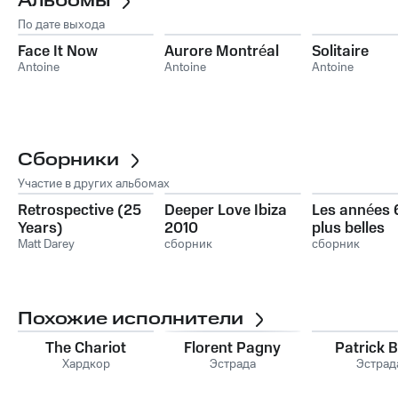
Альбомы
По дате выхода
Face It Now
Aurore Montréal
Solitaire
Antoine
Antoine
Antoine
Сборники
Участие в других альбомах
Retrospective (25
Deeper Love Ibiza
Les années 
Years)
2010
plus belles
Matt Darey
сборник
chansons)
сборник
Похожие исполнители
The Chariot
Florent Pagny
Patrick B
Хардкор
Эстрада
Эстрад