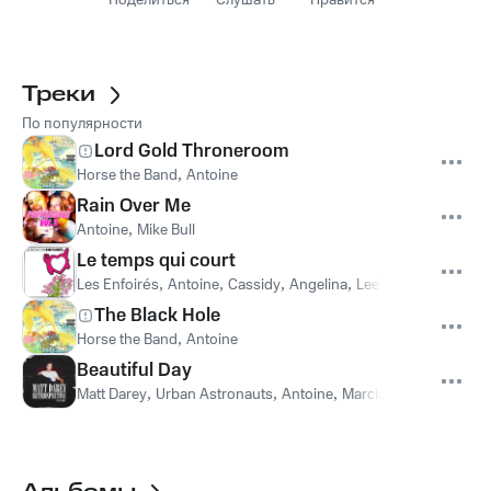
Поделиться
Слушать
Нравится
Треки
По популярности
Lord Gold Throneroom
Horse the Band
,
Antoine
Rain Over Me
Antoine
,
Mike Bull
Le temps qui court
Les Enfoirés
,
Antoine
,
Cassidy
,
Angelina
,
Leelou
,
Amandine
The Black Hole
Horse the Band
,
Antoine
Beautiful Day
Matt Darey
,
Urban Astronauts
,
Antoine
,
Marcia Juell