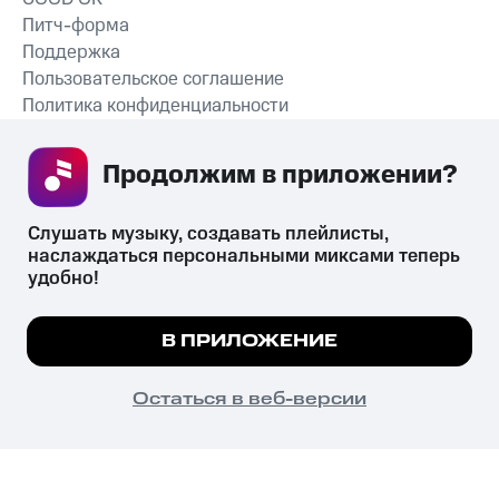
Питч-форма
Поддержка
Пользовательское соглашение
Политика конфиденциальности
Рекомендательные технологии
Продолжим в приложении? 
СКАЧАТЬ ПРИЛОЖЕНИЕ
Слушать музыку, создавать плейлисты, 
наслаждаться персональными миксами теперь 
удобно!
Незаконное потребление наркотических средств,
психотропных веществ, их аналогов причиняет вред здоровью,
Мы используем куки, чтобы на сайте все
В ПРИЛОЖЕНИЕ
их незаконный оборот запрещён и влечёт установленную
работало.
Подробнее
законодательством ответственность.
© 2026 ООО «КИОН».
ПОНЯТНО
Остаться в веб-версии
Все права защищены
18+
Главная
В приложение
Избранное