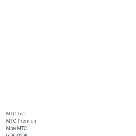
MTС Live
MTС Premium
Мой МТС
GOOD’OK