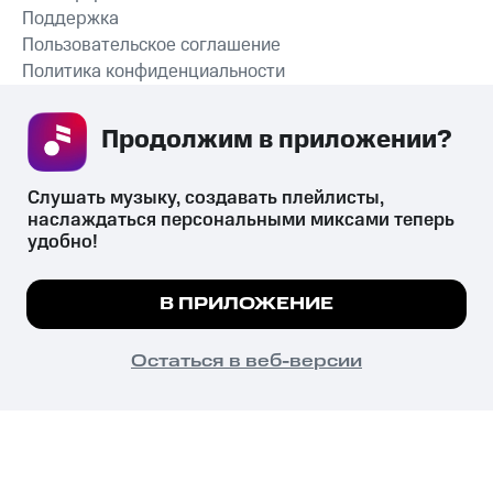
Поддержка
Пользовательское соглашение
Политика конфиденциальности
Рекомендательные технологии
Продолжим в приложении? 
СКАЧАТЬ ПРИЛОЖЕНИЕ
Слушать музыку, создавать плейлисты, 
наслаждаться персональными миксами теперь 
удобно!
Незаконное потребление наркотических средств,
психотропных веществ, их аналогов причиняет вред здоровью,
Мы используем куки, чтобы на сайте все
В ПРИЛОЖЕНИЕ
их незаконный оборот запрещён и влечёт установленную
работало.
Подробнее
законодательством ответственность.
© 2026 ООО «КИОН».
ПОНЯТНО
Остаться в веб-версии
Все права защищены
18+
Главная
В приложение
Избранное