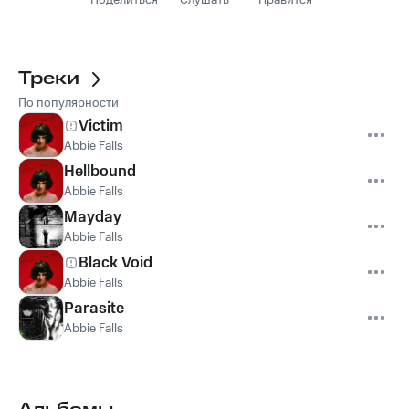
Поделиться
Слушать
Нравится
Треки
По популярности
Victim
Abbie Falls
Hellbound
Abbie Falls
Mayday
Abbie Falls
Black Void
Abbie Falls
Parasite
Abbie Falls