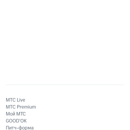
MTС Live
MTС Premium
Мой МТС
GOOD’OK
Питч-форма