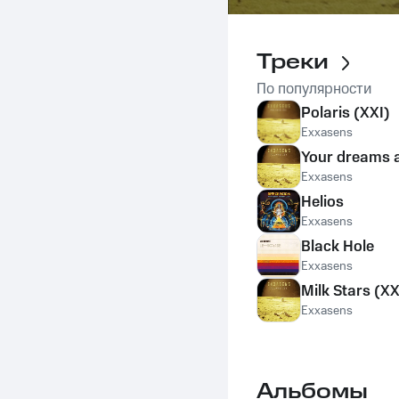
Треки
По популярности
Polaris (XXI)
Exxasens
Your dreams 
Exxasens
Helios
Exxasens
Black Hole
Exxasens
Milk Stars (XX
Exxasens
Альбомы