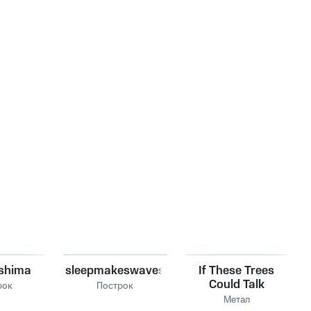
oshima
sleepmakeswaves
If These Trees
Could Talk
рок
Построк
Метал