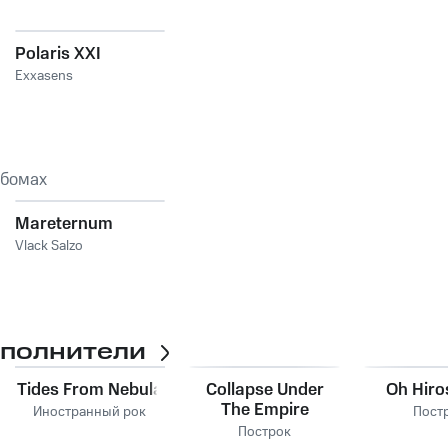
Polaris XXI
Exxasens
ьбомах
Mareternum
Vlack Salzo
сполнители
Tides From Nebula
Collapse Under
Oh Hir
The Empire
Иностранный рок
Пост
Построк