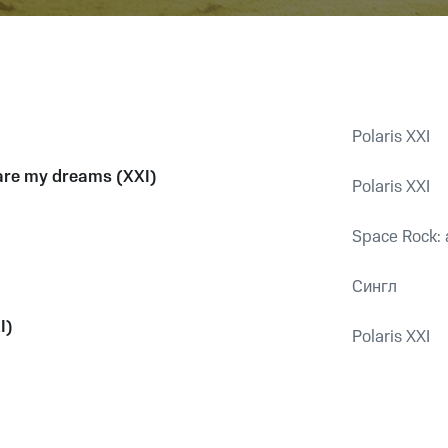
Polaris XXI
are my dreams (XXI)
Polaris XXI
Space Rock: a
Сингл
I)
Polaris XXI