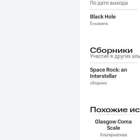
По дате выхода
Black Hole
Exxasens
Сборники
Участие в других ал
Space Rock: an
Interstellar
Traveler's Guide
сборник
Похожие и
Glasgow Coma
Scale
Альтернатива