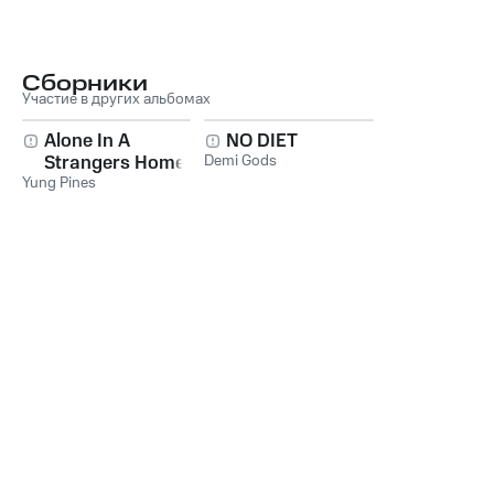
Сборники
Участие в других альбомах
Alone In A
NO DIET
Strangers Home
Demi Gods
Yung Pines