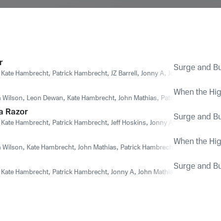
r
Surge and B
,
Kate Hambrecht
,
Patrick Hambrecht
,
JZ Barrell
,
Jonny A
,
John Mathias
When the Hig
n Wilson
,
Leon Dewan
,
Kate Hambrecht
,
John Mathias
,
Patrick Hambrecht
a Razor
Surge and B
,
Kate Hambrecht
,
Patrick Hambrecht
,
Jeff Hoskins
,
Jonny A
,
John Mathias
When the Hig
n Wilson
,
Kate Hambrecht
,
John Mathias
,
Patrick Hambrecht
,
Jonny A
Surge and B
,
Kate Hambrecht
,
Patrick Hambrecht
,
Jonny A
,
John Mathias
,
Sarah Blust