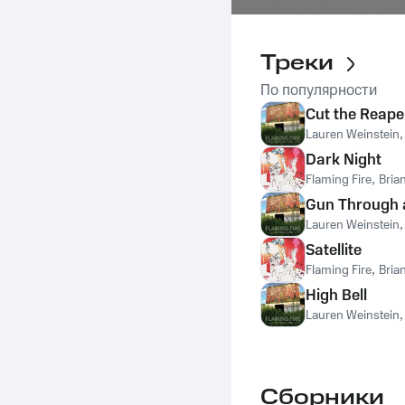
Треки
По популярности
Cut the Reape
Lauren Weinstein
Dark Night
Flaming Fire
,
Bria
Gun Through 
Lauren Weinstein
Satellite
Flaming Fire
,
Bria
High Bell
Lauren Weinstein
Сборники