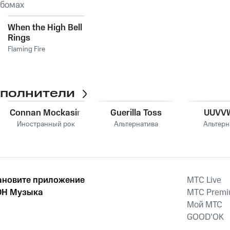
ьбомах
When the High Bell
Rings
Flaming Fire
сполнители
Connan Mockasin
Guerilla Toss
UUVV
Иностранный рок
Альтернатива
Альтерн
ановите приложение
MTС Live
Н Музыка
MTС Prem
Мой МТС
GOOD’OK