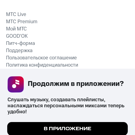
MTС Live
MTС Premium
Мой МТС
GOOD’OK
Питч-форма
Поддержка
Пользовательское соглашение
Политика конфиденциальности
Рекомендательные технологии
Продолжим в приложении? 
СКАЧАТЬ ПРИЛОЖЕНИЕ
Слушать музыку, создавать плейлисты, 
наслаждаться персональными миксами теперь 
удобно!
Незаконное потребление наркотических средств,
психотропных веществ, их аналогов причиняет вред здоровью,
Мы используем куки, чтобы на сайте все
В ПРИЛОЖЕНИЕ
их незаконный оборот запрещён и влечёт установленную
работало.
Подробнее