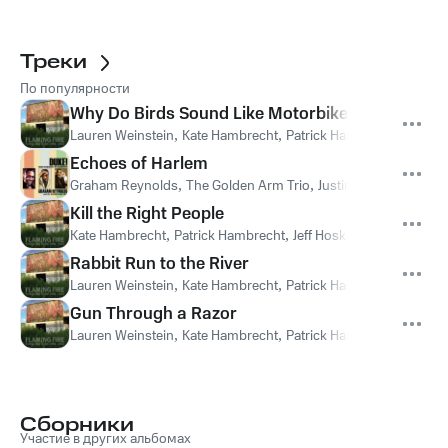
Треки
По популярности
Why Do Birds Sound Like Motorbikes?
Lauren Weinstein
,
Kate Hambrecht
,
Patrick Hambrecht
,
Theo 
Echoes of Harlem
Graham Reynolds
,
The Golden Arm Trio
,
Justin Sherburn
,
Jeff
Kill the Right People
Kate Hambrecht
,
Patrick Hambrecht
,
Jeff Hoskins
,
Jonny A
,
Joh
Rabbit Run to the River
Lauren Weinstein
,
Kate Hambrecht
,
Patrick Hambrecht
,
Theo 
Gun Through a Razor
Lauren Weinstein
,
Kate Hambrecht
,
Patrick Hambrecht
,
Jeff Ho
Сборники
Участие в других альбомах