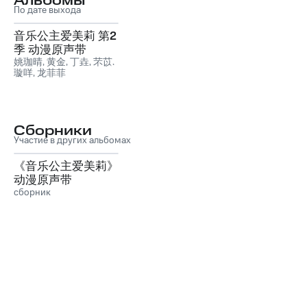
Альбомы
По дате выхода
音乐公主爱美莉 第2
季 动漫原声带
姚珈晴
,
黄金
,
丁垚
,
芣苡
,
璇咩
,
龙菲菲
Сборники
Участие в других альбомах
《音乐公主爱美莉》
动漫原声带
сборник