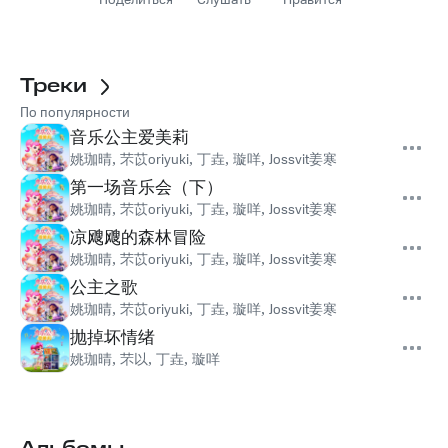
Поделиться
Слушать
Нравится
Треки
По популярности
音乐公主爱美莉
姚珈晴
,
芣苡oriyuki
,
丁垚
,
璇咩
,
Jossvit姜寒
第一场音乐会（下）
姚珈晴
,
芣苡oriyuki
,
丁垚
,
璇咩
,
Jossvit姜寒
凉飕飕的森林冒险
姚珈晴
,
芣苡oriyuki
,
丁垚
,
璇咩
,
Jossvit姜寒
公主之歌
姚珈晴
,
芣苡oriyuki
,
丁垚
,
璇咩
,
Jossvit姜寒
抛掉坏情绪
姚珈晴
,
芣以
,
丁垚
,
璇咩