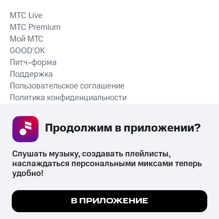
MTС Live
MTС Premium
Мой МТС
GOOD’OK
Питч-форма
Поддержка
Пользовательское соглашение
Политика конфиденциальности
Рекомендательные технологии
Продолжим в приложении? 
СКАЧАТЬ ПРИЛОЖЕНИЕ
Слушать музыку, создавать плейлисты, 
наслаждаться персональными миксами теперь 
удобно!
Незаконное потребление наркотических средств,
психотропных веществ, их аналогов причиняет вред здоровью,
Мы используем куки, чтобы на сайте все
В ПРИЛОЖЕНИЕ
их незаконный оборот запрещён и влечёт установленную
работало.
Подробнее
законодательством ответственность.