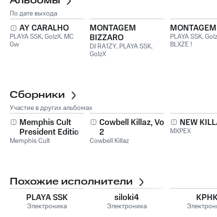
Альбомы
По дате выхода
AY CARALHO
MONTAGEM
MONTAGEM
PLAYA SSK
,
GolzX
,
MC
BIZZARO
PLAYA SSK
,
Gol
Gw
BLXZE !
DJ RA1ZY
,
PLAYA SSK
,
GolzX
Сборники
Участие в других альбомах
Memphis Cult
Cowbell Killaz, Vol.
NEW KILL
President Edition
2
MXPEX
Memphis Cult
Cowbell Killaz
Похожие исполнители
PLAYA SSK
siloki4
KPH
Электроника
Электроника
Электрон