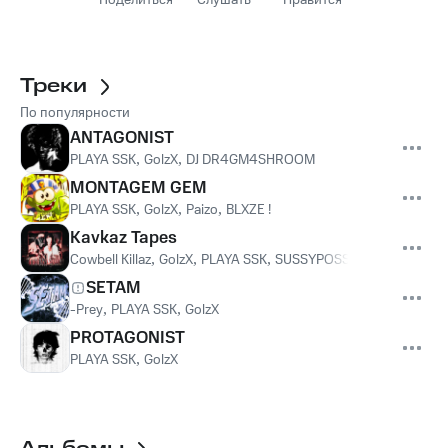
Поделиться
Слушать
Нравится
Треки
По популярности
ANTAGONIST
PLAYA SSK
,
GolzX
,
DJ DR4GM4SHROOM
MONTAGEM GEM
PLAYA SSK
,
GolzX
,
Paizo
,
BLXZE !
Kavkaz Tapes
Cowbell Killaz
,
GolzX
,
PLAYA SSK
,
SUSSYPOSSE
SETAM
-Prey
,
PLAYA SSK
,
GolzX
PROTAGONIST
PLAYA SSK
,
GolzX