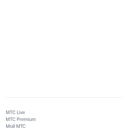
MTС Live
MTС Premium
Мой МТС