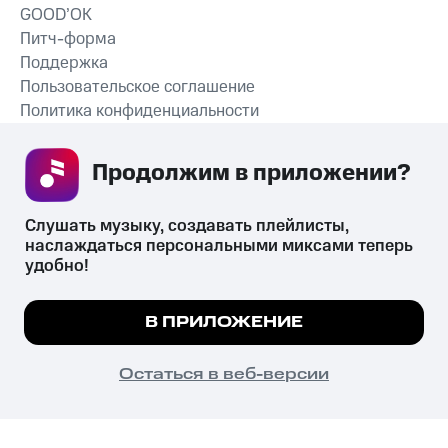
GOOD’OK
Питч-форма
Поддержка
Пользовательское соглашение
Политика конфиденциальности
Рекомендательные технологии
Продолжим в приложении? 
СКАЧАТЬ ПРИЛОЖЕНИЕ
Слушать музыку, создавать плейлисты, 
наслаждаться персональными миксами теперь 
удобно!
Незаконное потребление наркотических средств,
психотропных веществ, их аналогов причиняет вред здоровью,
Мы используем куки, чтобы на сайте все
В ПРИЛОЖЕНИЕ
их незаконный оборот запрещён и влечёт установленную
работало.
Подробнее
законодательством ответственность.
© 2026 ООО «КИОН».
ПОНЯТНО
Остаться в веб-версии
Все права защищены
18+
Главная
В приложение
Избранное