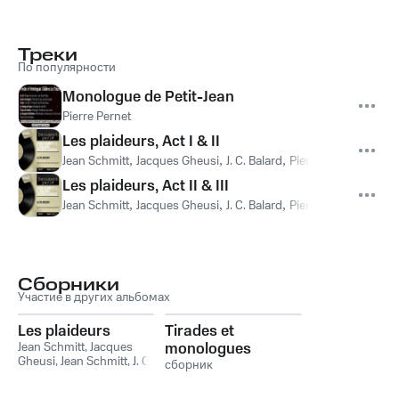
Треки
По популярности
Monologue de Petit-Jean
Pierre Pernet
Les plaideurs, Act I & II
Jean Schmitt
,
Jacques Gheusi
,
J. C. Balard
,
Pierre Pernet
,
Jean S
Les plaideurs, Act II & III
Jean Schmitt
,
Jacques Gheusi
,
J. C. Balard
,
Pierre Pernet
,
Jean S
Сборники
Участие в других альбомах
Les plaideurs
Tirades et
Jean Schmitt
,
Jacques
monologues
Gheusi
,
Jean Schmitt, J. C.
célèbres du théâtre
сборник
Balard, Jacques Gheusi
,
J.
C. Balard