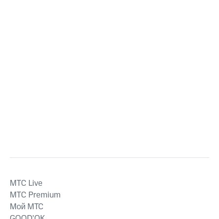
MTС Live
MTС Premium
Мой МТС
GOOD’OK