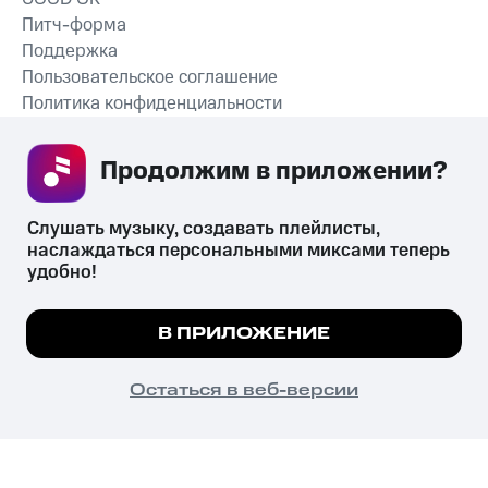
Питч-форма
Поддержка
Пользовательское соглашение
Политика конфиденциальности
Рекомендательные технологии
Продолжим в приложении? 
СКАЧАТЬ ПРИЛОЖЕНИЕ
Слушать музыку, создавать плейлисты, 
наслаждаться персональными миксами теперь 
удобно!
Незаконное потребление наркотических средств,
психотропных веществ, их аналогов причиняет вред здоровью,
Мы используем куки, чтобы на сайте все
В ПРИЛОЖЕНИЕ
их незаконный оборот запрещён и влечёт установленную
работало.
Подробнее
законодательством ответственность.
© 2026 ООО «КИОН».
ПОНЯТНО
Остаться в веб-версии
Все права защищены
18+
Главная
В приложение
Избранное