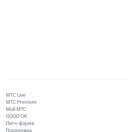
MTС Live
MTС Premium
Мой МТС
GOOD’OK
Питч-форма
Поддержка