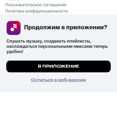
Пользовательское соглашение
Политика конфиденциальности
Рекомендательные технологии
Продолжим в приложении? 
СКАЧАТЬ ПРИЛОЖЕНИЕ
Слушать музыку, создавать плейлисты, 
наслаждаться персональными миксами теперь 
удобно!
Незаконное потребление наркотических средств,
психотропных веществ, их аналогов причиняет вред здоровью,
Мы используем куки, чтобы на сайте все
В ПРИЛОЖЕНИЕ
их незаконный оборот запрещён и влечёт установленную
работало.
Подробнее
законодательством ответственность.
© 2026 ООО «КИОН».
ПОНЯТНО
Остаться в веб-версии
Все права защищены
18+
Главная
В приложение
Избранное