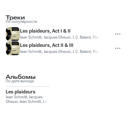
Треки
По популярности
Les plaideurs, Act I & II
Jean Schmitt
,
Jacques Gheusi
,
J. C. Balard
,
Pierre Pernet
,
Jean S
Les plaideurs, Act II & III
Jean Schmitt
,
Jacques Gheusi
,
J. C. Balard
,
Pierre Pernet
,
Jean S
Альбомы
По дате выхода
Les plaideurs
Jean Schmitt
,
Jacques
Gheusi
,
Jean Schmitt, J. C.
Balard, Jacques Gheusi
,
J.
C. Balard