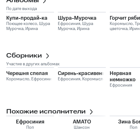
Альбомы
По дате выхода
Купи-продай-ка
Шура-Мурочка
Горчит ряб
Поющее колесо
,
Шура
Ефросиния
,
Шура
Коромысло
,
Тр
Мурочка
,
Ирина
Мурочка
,
Ирина
цветочка
,
Ирин
Кудряева
Кудряева
Кудряева
,
Орхи
Сборники
Участие в других альбомах
Черешня спелая
Сирень-красивень
Нервная
Коромысло
,
Ефросиния
Ефросиния
,
Коромысло
немножко
Ефросиния
Похожие исполнители
Ефросиния
АМАТО
Зина Бо
Поп
Шансон
Поп