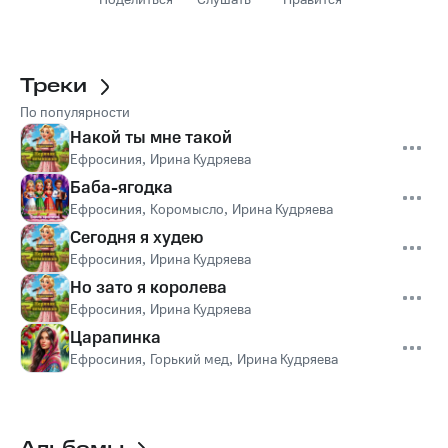
Поделиться
Слушать
Нравится
Треки
По популярности
Накой ты мне такой
Ефросиния
,
Ирина Кудряева
Баба-ягодка
Ефросиния
,
Коромысло
,
Ирина Кудряева
Сегодня я худею
Ефросиния
,
Ирина Кудряева
Но зато я королева
Ефросиния
,
Ирина Кудряева
Царапинка
Ефросиния
,
Горький мед
,
Ирина Кудряева