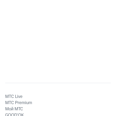
MTС Live
MTС Premium
Мой МТС
GOOD’OK