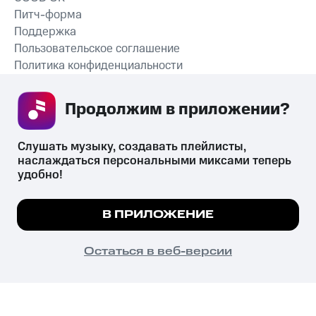
Питч-форма
Поддержка
Пользовательское соглашение
Политика конфиденциальности
Рекомендательные технологии
Продолжим в приложении? 
СКАЧАТЬ ПРИЛОЖЕНИЕ
Слушать музыку, создавать плейлисты, 
наслаждаться персональными миксами теперь 
удобно!
Незаконное потребление наркотических средств,
психотропных веществ, их аналогов причиняет вред здоровью,
Мы используем куки, чтобы на сайте все
В ПРИЛОЖЕНИЕ
их незаконный оборот запрещён и влечёт установленную
работало.
Подробнее
законодательством ответственность.
© 2026 ООО «КИОН».
ПОНЯТНО
Остаться в веб-версии
Все права защищены
18+
Главная
В приложение
Избранное