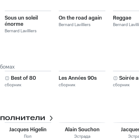
Sous un soleil
On the road again
Reggae
énorme
Bernard Lavilliers
Bernard Lavill
Bernard Lavilliers
ьбомах
Best of 80
Les Années 90s
Soirée 
сборник
сборник
сборник
сполнители
Jacques Higelin
Alain Souchon
Jacques
Поп
Эстрада
Эстр