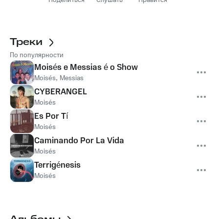
Поделиться
Слушать
Нравится
Треки
По популярности
Moisés e Messias é o Show
Moisés
,
Messias
CYBERANGEL
Moisés
Es Por Tí
Moisés
Caminando Por La Vida
Moisés
Terrigénesis
Moisés