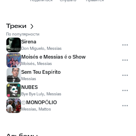
Поделиться
Слушать
Нравится
Треки
По популярности
Sirena
Don Miguelo
,
Messias
Moisés e Messias é o Show
Moisés
,
Messias
Sem Teu Espírito
Messias
NUBES
Bye Bye Luly
,
Messias
MONOPÓLIO
Messias
,
Mattos