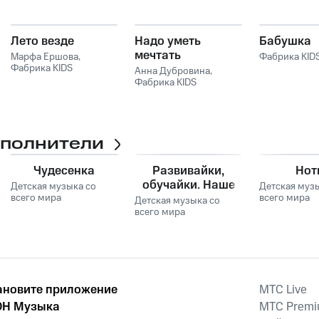
Лето везде
Надо уметь
Бабушка
мечтать
Марфа Ершова
,
Фабрика KID
Фабрика KIDS
Анна Дубровина
,
Фабрика KIDS
сполнители
Чудесенка
Развивайки,
Нот
обучайки. Наше
Детская музыка со
Детская муз
всего мира
всё!
всего мира
Детская музыка со
всего мира
ановите приложение
MTС Live
Н Музыка
MTС Prem