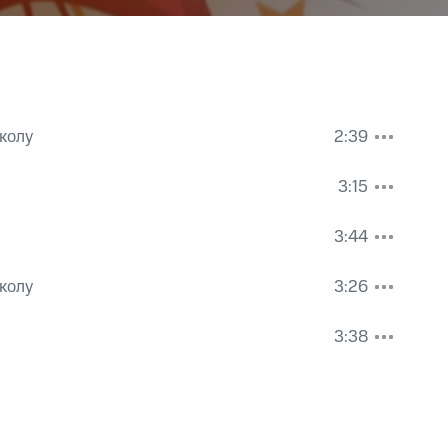
колу
2:39
3:15
3:44
колу
3:26
3:38