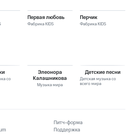
Первая любовь
Перчик
S
Фабрика KIDS
Фабрика KIDS
ки
Элеонора
Детские песни
Калашникова
ыка со
Детская музыка со
всего мира
Музыка мира
Питч-форма
ium
Поддержка