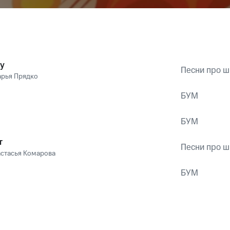
у
Песни про ш
рья Прядко
БУМ
БУМ
т
Песни про ш
стасья Комарова
БУМ