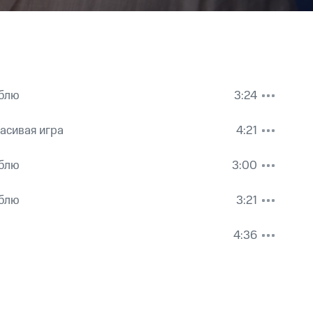
юблю
3:24
асивая игра
4:21
юблю
3:00
юблю
3:21
4:36