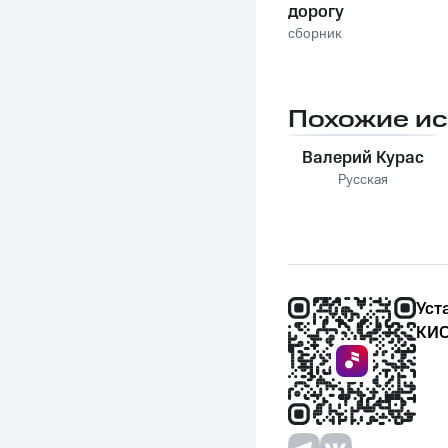
дорогу
сборник
Похожие и
Валерий Курас
Русская
Уст
КИО