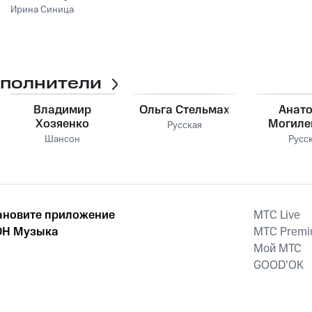
Ирина Синица
сполнители
Владимир
Ольга Стельмах
Анат
Хозяенко
Могиле
Русская
Шансон
Русс
ановите приложение
MTС Live
Н Музыка
MTС Prem
Мой МТС
GOOD’OK