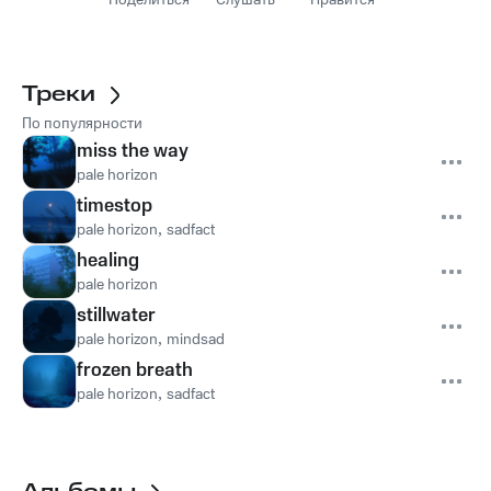
Поделиться
Слушать
Нравится
Треки
По популярности
miss the way
pale horizon
timestop
pale horizon
,
sadfact
healing
pale horizon
stillwater
pale horizon
,
mindsad
frozen breath
pale horizon
,
sadfact