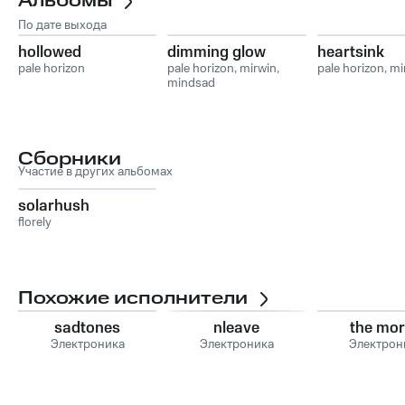
Альбомы
По дате выхода
hollowed
dimming glow
heartsink
pale horizon
pale horizon
,
mirwin
,
pale horizon
,
mi
mindsad
Сборники
Участие в других альбомах
solarhush
florely
Похожие исполнители
sadtones
nleave
the mo
Электроника
Электроника
Электрон