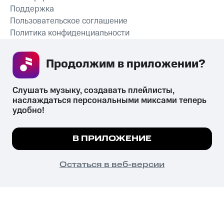
Поддержка
Пользовательское соглашение
Политика конфиденциальности
Рекомендательные технологии
Продолжим в приложении? 
СКАЧАТЬ ПРИЛОЖЕНИЕ
Слушать музыку, создавать плейлисты, 
наслаждаться персональными миксами теперь 
удобно!
Незаконное потребление наркотических средств,
психотропных веществ, их аналогов причиняет вред здоровью,
Мы используем куки, чтобы на сайте все
В ПРИЛОЖЕНИЕ
их незаконный оборот запрещён и влечёт установленную
работало.
Подробнее
законодательством ответственность.
© 2026 ООО «КИОН».
ПОНЯТНО
Остаться в веб-версии
Все права защищены
18+
Главная
В приложение
Избранное