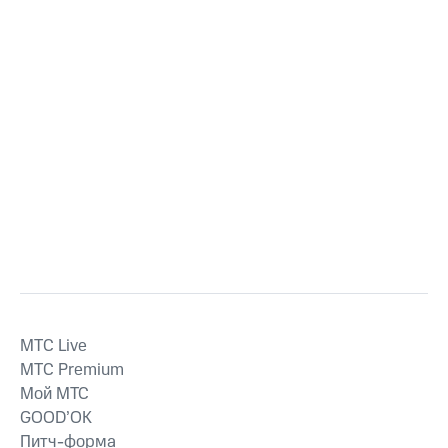
MTС Live
MTС Premium
Мой МТС
GOOD’OK
Питч-форма