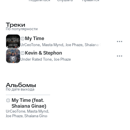
Поделиться
Слушать
Нравится
Треки
По популярности
My Time
UrCeoTone
,
Masta Mynd
,
Joe Phaze
,
Shaiana Ginae
,
UrCeoTone,
Kevin & Stephon
Under Rated Tone
,
Joe Phaze
Альбомы
По дате выхода
My Time (feat.
Shaiana Ginae) -
UrCeoTone
Single
,
Masta Mynd
,
Joe Phaze
,
Shaiana Ginae
,
UrCeoTone, Masta Mynd,
Joe Phaze feat. Shaiana