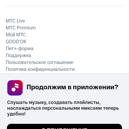
MTС Live
MTС Premium
Мой МТС
GOOD’OK
Питч-форма
Поддержка
Пользовательское соглашение
Политика конфиденциальности
Рекомендательные технологии
Продолжим в приложении? 
СКАЧАТЬ ПРИЛОЖЕНИЕ
Слушать музыку, создавать плейлисты, 
наслаждаться персональными миксами теперь 
удобно!
Незаконное потребление наркотических средств,
психотропных веществ, их аналогов причиняет вред здоровью,
Мы используем куки, чтобы на сайте все