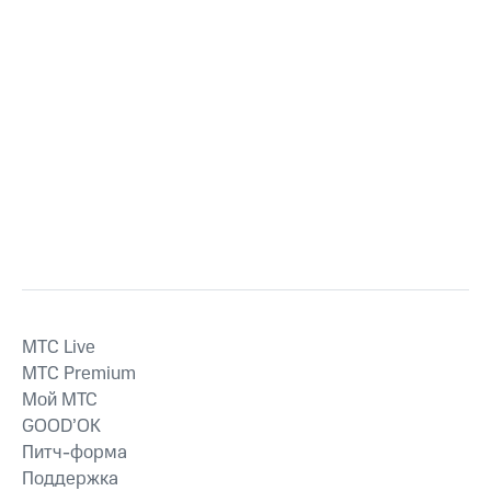
MTС Live
MTС Premium
Мой МТС
GOOD’OK
Питч-форма
Поддержка