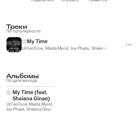
Поделиться
Слушать
Нравится
Треки
По популярности
My Time
UrCeoTone
,
Masta Mynd
,
Joe Phaze
,
Shaiana Ginae
,
UrCeoTone,
Альбомы
По дате выхода
My Time (feat.
Shaiana Ginae) -
UrCeoTone
Single
,
Masta Mynd
,
Joe Phaze
,
Shaiana Ginae
,
UrCeoTone, Masta Mynd,
Joe Phaze feat. Shaiana
Ginae