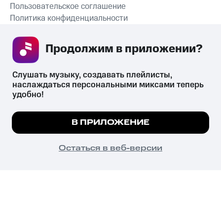
Пользовательское соглашение
Политика конфиденциальности
Рекомендательные технологии
Продолжим в приложении? 
СКАЧАТЬ ПРИЛОЖЕНИЕ
Слушать музыку, создавать плейлисты, 
наслаждаться персональными миксами теперь 
удобно!
Незаконное потребление наркотических средств,
психотропных веществ, их аналогов причиняет вред здоровью,
Мы используем куки, чтобы на сайте все
В ПРИЛОЖЕНИЕ
их незаконный оборот запрещён и влечёт установленную
работало.
Подробнее
законодательством ответственность.
© 2026 ООО «КИОН».
ПОНЯТНО
Остаться в веб-версии
Все права защищены
18+
Главная
В приложение
Избранное