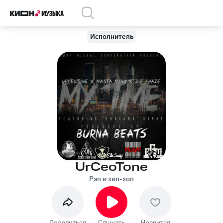
Исполнитель
UrCeoTone
Рэп и хип-хоп