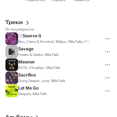
Поделиться
Слушать
Нравится
Треки
По популярности
Swerve It
Bou
,
Camo & Krooked
,
Mefjus
,
Mila Falls
,
P Money
,
d double e
Savage
Freaks & Geeks
,
Mila Falls
Mesmer
SOTA
,
Circadian
,
Mila Falls
Sacrifice
Going Deeper
,
Lvne
,
Mila Falls
Let Me Go
Skepsis
,
Mila Falls