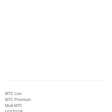
MTС Live
MTС Premium
Мой МТС
GOOD’OK