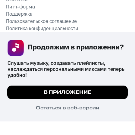
Питч-форма
Поддержка
Пользовательское соглашение
Политика конфиденциальности
Рекомендательные технологии
Продолжим в приложении? 
СКАЧАТЬ ПРИЛОЖЕНИЕ
Слушать музыку, создавать плейлисты, 
наслаждаться персональными миксами теперь 
удобно!
Незаконное потребление наркотических средств,
психотропных веществ, их аналогов причиняет вред здоровью,
Мы используем куки, чтобы на сайте все
В ПРИЛОЖЕНИЕ
их незаконный оборот запрещён и влечёт установленную
работало.
Подробнее
законодательством ответственность.
© 2026 ООО «КИОН».
ПОНЯТНО
Остаться в веб-версии
Все права защищены
18+
Главная
В приложение
Избранное