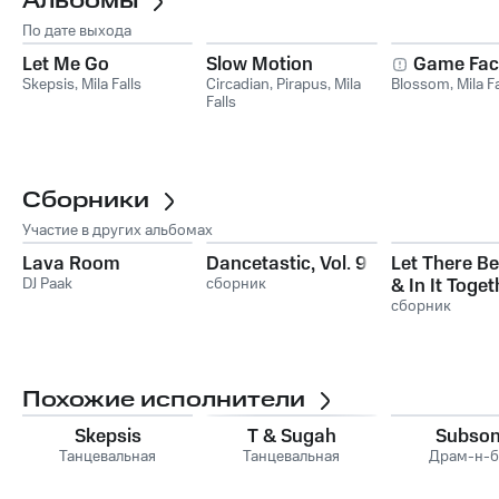
Альбомы
По дате выхода
Let Me Go
Slow Motion
Game Fac
Skepsis
,
Mila Falls
Circadian
,
Pirapus
,
Mila
Blossom
,
Mila Fa
Falls
Сборники
Участие в других альбомах
Lava Room
Dancetastic, Vol. 9
Let There B
DJ Paak
сборник
& In It Toget
Records - T
сборник
Anthology 
Похожие исполнители
Skepsis
T & Sugah
Subson
Танцевальная
Танцевальная
Драм-н-б