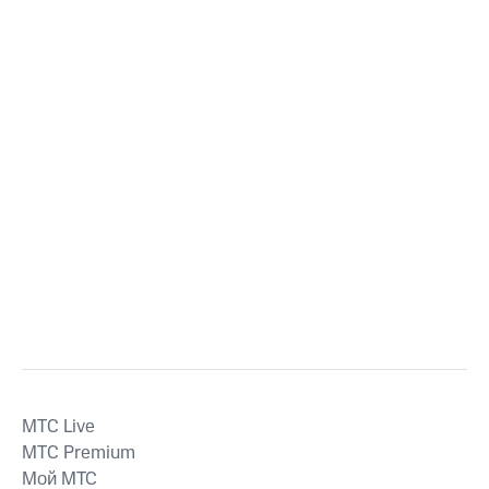
MTС Live
MTС Premium
Мой МТС