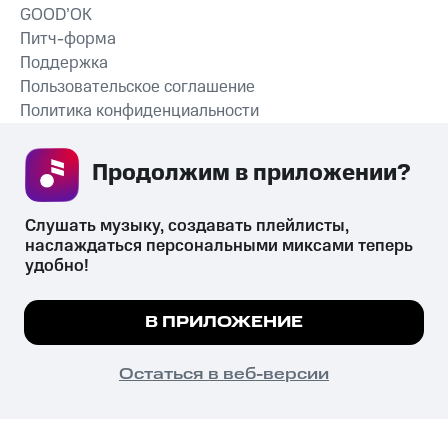
GOOD’OK
Питч-форма
Поддержка
Пользовательское соглашение
Политика конфиденциальности
Рекомендательные технологии
Продолжим в приложении? 
СКАЧАТЬ ПРИЛОЖЕНИЕ
Слушать музыку, создавать плейлисты, 
наслаждаться персональными миксами теперь 
удобно!
Незаконное потребление наркотических средств,
психотропных веществ, их аналогов причиняет вред здоровью,
Мы используем куки, чтобы на сайте все
В ПРИЛОЖЕНИЕ
их незаконный оборот запрещён и влечёт установленную
работало.
Подробнее
законодательством ответственность.
© 2026 ООО «КИОН».
ПОНЯТНО
Остаться в веб-версии
Все права защищены
18+
Главная
В приложение
Избранное