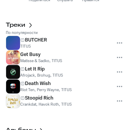
Поделиться
Слушать
Нравится
Треки
По популярности
BUTCHER
TITUS
Get Busy
Matisse & Sadko
,
TITUS
Let It Rip
Afrojack
,
Brohug
,
TITUS
Death Wish
Riot Ten
,
Perry Wayne
,
TITUS
Stoopid Rich
Crankdat
,
Havok Roth
,
TITUS