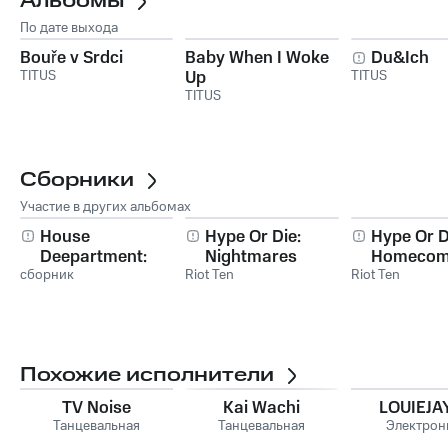
Альбомы
По дате выхода
Bouře v Srdci
Baby When I Woke
Du&Ich
TITUS
Up
TITUS
TITUS
Сборники
Участие в других альбомах
House
Hype Or Die:
Hype Or D
Deepartment:
Nightmares
Homecom
сборник
Upcoming Deep
Riot Ten
Riot Ten
House from the
Next Generation
Похожие исполнители
TV Noise
Kai Wachi
LOUIEJA
Танцевальная
Танцевальная
Электрон