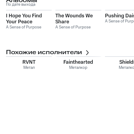
Альбомы
По дате выхода
I Hope You Find
The Wounds We
Pushing Dai
Your Peace
Share
A Sense of Pur
A Sense of Purpose
A Sense of Purpose
Похожие исполнители
RVNT
Fainthearted
Shield
Метал
Металкор
Металк