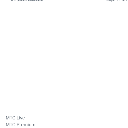
Festspi
MTС Live
MTС Premium