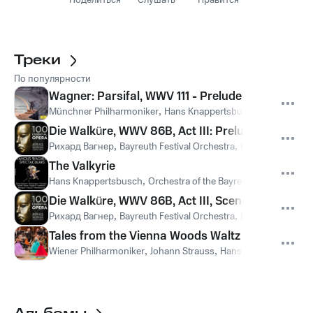
Поделиться
Слушать
Нравится
Треки
По популярности
Wagner: Parsifal, WWV 111 - Prelude
Münchner Philharmoniker
,
Hans Knappertsbusch
Die Walküre, WWV 86B, Act III: Prelude - Ride of 
Рихард Вагнер
,
Bayreuth Festival Orchestra
,
Hans Knapperts
The Valkyrie
Hans Knappertsbusch
,
Orchestra of the Bayreuth Festival
Die Walküre, WWV 86B, Act III, Scene 1: "Hojotoh
Рихард Вагнер
,
Bayreuth Festival Orchestra
,
Bayreuth Festiva
Tales from the Vienna Woods Waltz
Wiener Philharmoniker
,
Johann Strauss
,
Hans Knappertsbusc