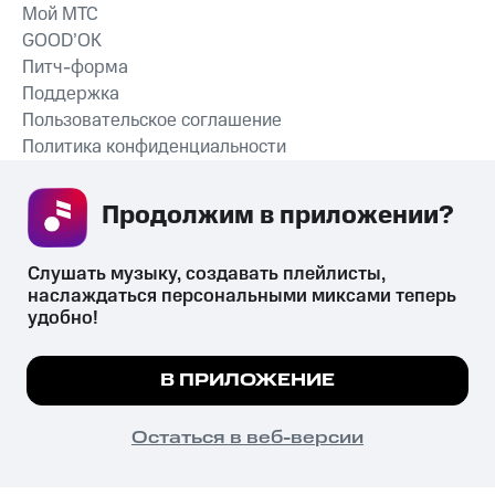
Мой МТС
GOOD’OK
Питч-форма
Поддержка
Пользовательское соглашение
Политика конфиденциальности
Рекомендательные технологии
Продолжим в приложении? 
СКАЧАТЬ ПРИЛОЖЕНИЕ
Слушать музыку, создавать плейлисты, 
наслаждаться персональными миксами теперь 
удобно!
Незаконное потребление наркотических средств,
психотропных веществ, их аналогов причиняет вред здоровью,
Мы используем куки, чтобы на сайте все
В ПРИЛОЖЕНИЕ
их незаконный оборот запрещён и влечёт установленную
работало.
Подробнее
законодательством ответственность.
© 2026 ООО «КИОН».
ПОНЯТНО
Остаться в веб-версии
Все права защищены
18+
Главная
В приложение
Избранное