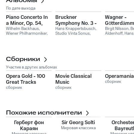
Альбомы
По дате выхода
Piano Concerto In
Bruckner
Wagner -
a Minor, Op. 54,
Symphony No. 3 -
Götterdämm
Schumann:
Wilhelm Backhaus
,
1960 live recording
Hans Knappertsbusch
,
Birgit Nilsson
,
B
Wiener Philharmoniker
,
Studio Vinta Sonus
,
Aldenhoff
,
Hans
Waldszenen, Op. 82
Hans Knappertsbusch
Wiener Philharmoniker
Knappertsbusc
Orchestra of the
Bayerische Run
Сборники
Участие в других альбомах
Opera Gold - 100
Movie Classical
Operamania
Great Tracks
Music
сборник
сборник
сборник
Похожие исполнители
Герберт фон
Sir Georg Solti
Orcheste
Караян
Мировая классика
Bayreut
Мировая классика
Мировая кл