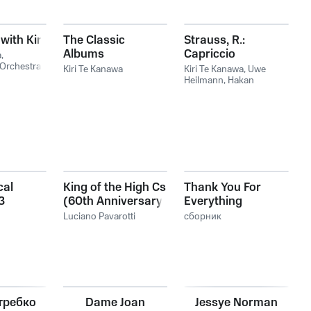
with Kiri
The Classic
Strauss, R.:
Albums
Capriccio
a
,
 Orchestra
,
Kiri Te Kanawa
Kiri Te Kanawa
,
Uwe
Heilmann
,
Hakan
Hagegard
,
Olaf Bär
,
Wiener Philharmoniker
,
Ulf Schirmer
cal
King of the High Cs
Thank You For
3
(60th Anniversary:
Everything
1961-2021)
Luciano Pavarotti
сборник
требко
Dame Joan
Jessye Norman