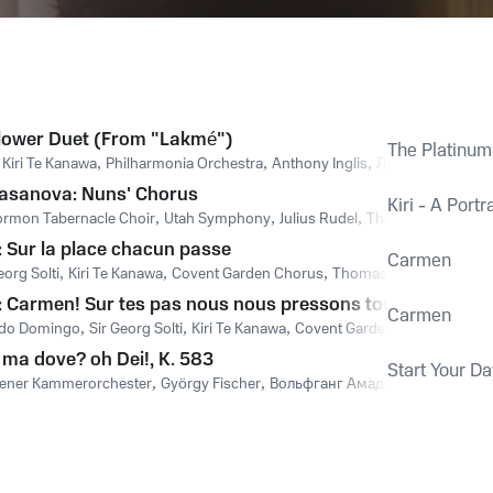
Flower Duet (From "Lakmé")
The Platinum
,
Kiri Te Kanawa
,
Philharmonia Orchestra
,
Anthony Inglis
,
Лео Делиб
 Casanova: Nuns' Chorus
Kiri - A Portra
rmon Tabernacle Choir
,
Utah Symphony
,
Julius Rudel
,
The Tabernacle Cho
: Sur la place chacun passe
Carmen
eorg Solti
,
Kiri Te Kanawa
,
Covent Garden Chorus
,
Thomas Allan
: Carmen! Sur tes pas nous nous pressons tous!
Carmen
ido Domingo
,
Sir Georg Solti
,
Kiri Te Kanawa
,
Covent Garden Chorus
 ma dove? oh Dei!, K. 583
Start Your D
ener Kammerorchester
,
György Fischer
,
Вольфганг Амадей Моцарт