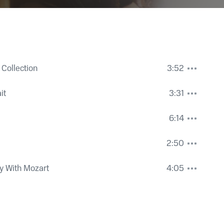
 Collection
3:52
it
3:31
ir at Temple Square
,
Иоганн Штраус-сын
6:14
2:50
ay With Mozart
4:05