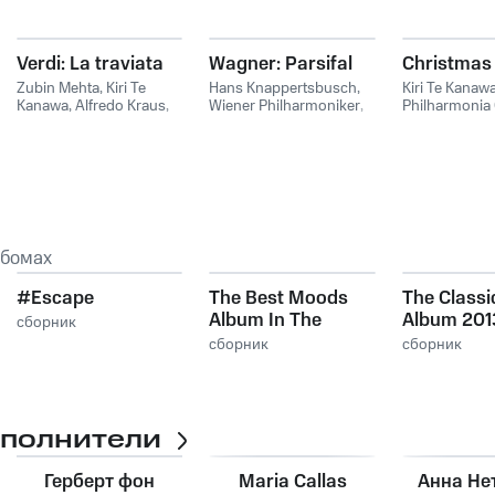
Verdi: La traviata
Wagner: Parsifal
Christmas 
Zubin Mehta
,
Kiri Te
Hans Knappertsbusch
,
Kiri Te Kanaw
Kanawa
,
Alfredo Kraus
,
Wiener Philharmoniker
,
Philharmonia
Дмитрий
Sir Georg Solti
,
Dietrich
Carl Davis
Хворостовский
,
Coro
Fischer-Dieskau
,
Kiri Te
Del Maggio Musicale
Kanawa
,
Hans Hotter
,
Fiorentino
,
Orchestra Del
Рихард Вагнер
Maggio Musicale
Fiorentino
ьбомах
#Escape
The Best Moods
The Classi
Album In The
Album 201
сборник
World...Ever!
сборник
сборник
сполнители
Герберт фон
Maria Callas
Анна Не