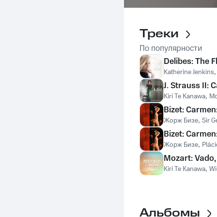
Треки
По популярности
Delibes: The 
Katherine Jenkins
J. Strauss II:
Kiri Te Kanawa
,
Mo
Bizet: Carmen
Жорж Бизе
,
Sir G
Bizet: Carmen
Жорж Бизе
,
Plác
Mozart: Vado,
Kiri Te Kanawa
,
Wi
Альбомы