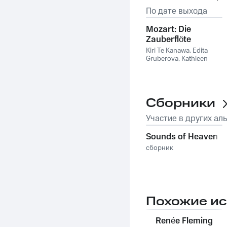
По дате выхода
Mozart: Die
Zauberflöte
Kiri Te Kanawa
,
Edita
Gruberova
,
Kathleen
Battle
,
Kurt Moll
,
Philippe
Huttenlocher
,
Jose Van
Dam
Сборники
Участие в других ал
Sounds of Heaven
сборник
Похожие и
Renée Fleming