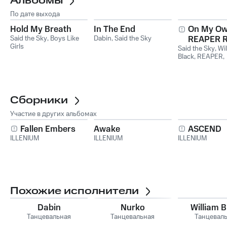
Альбомы
По дате выхода
Hold My Breath
In The End
On My Ow
Said the Sky
,
Boys Like
Dabin
,
Said the Sky
REAPER R
Girls
Said the Sky
,
Wi
Black
,
REAPER
,
SayWeCanFly
Сборники
Участие в других альбомах
Fallen Embers
Awake
ASCEND
ILLENIUM
ILLENIUM
ILLENIUM
Похожие исполнители
Dabin
Nurko
William B
Танцевальная
Танцевальная
Танцевал