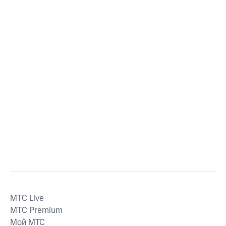
MTС Live
MTС Premium
Мой МТС