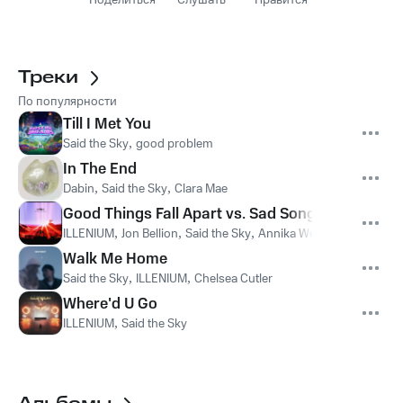
Поделиться
Слушать
Нравится
Треки
По популярности
Till I Met You
Said the Sky
,
good problem
In The End
Dabin
,
Said the Sky
,
Clara Mae
Good Things Fall Apart vs. Sad Songs
ILLENIUM
,
Jon Bellion
,
Said the Sky
,
Annika Wells
Walk Me Home
Said the Sky
,
ILLENIUM
,
Chelsea Cutler
Where'd U Go
ILLENIUM
,
Said the Sky