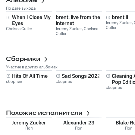
Альбомы
По дате выхода
When I Close My
brent: live from the
brent ii
Eyes
internet
Jeremy Zucker
,
Cutler
Chelsea Cutler
Jeremy Zucker
,
Chelsea
Cutler
Сборники
Участие в других альбомах
Hits Of All Time
Sad Songs 2022
Cleaning 
сборник
сборник
Pop Editi
сборник
Похожие исполнители
Jeremy Zucker
Alexander 23
Blake R
Поп
Поп
Поп