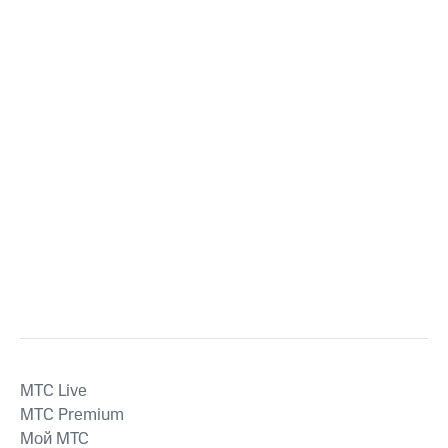
MTС Live
MTС Premium
Мой МТС