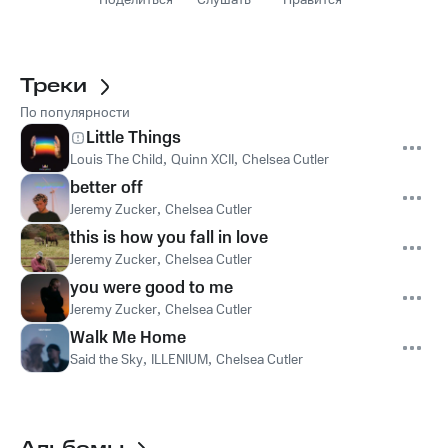
Поделиться
Слушать
Нравится
Треки
По популярности
Little Things
Louis The Child
,
Quinn XCII
,
Chelsea Cutler
better off
Jeremy Zucker
,
Chelsea Cutler
this is how you fall in love
Jeremy Zucker
,
Chelsea Cutler
you were good to me
Jeremy Zucker
,
Chelsea Cutler
Walk Me Home
Said the Sky
,
ILLENIUM
,
Chelsea Cutler