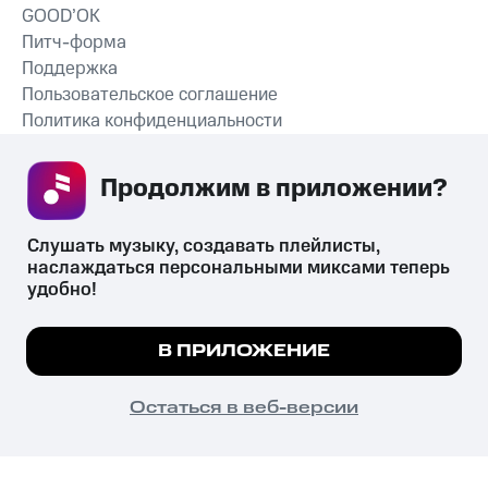
GOOD’OK
Питч-форма
Поддержка
Пользовательское соглашение
Политика конфиденциальности
Рекомендательные технологии
Продолжим в приложении? 
СКАЧАТЬ ПРИЛОЖЕНИЕ
Слушать музыку, создавать плейлисты, 
наслаждаться персональными миксами теперь 
удобно!
Незаконное потребление наркотических средств,
психотропных веществ, их аналогов причиняет вред здоровью,
Мы используем куки, чтобы на сайте все
В ПРИЛОЖЕНИЕ
их незаконный оборот запрещён и влечёт установленную
работало.
Подробнее
законодательством ответственность.
© 2026 ООО «КИОН».
ПОНЯТНО
Остаться в веб-версии
Все права защищены
18+
Главная
В приложение
Избранное