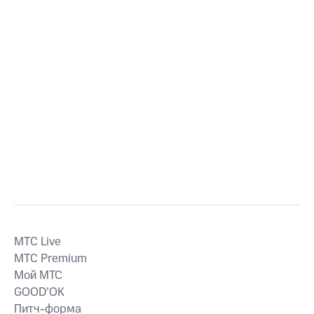
MTС Live
MTС Premium
Мой МТС
GOOD’OK
Питч-форма