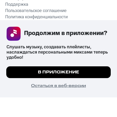
Поддержка
Пользовательское соглашение
Политика конфиденциальности
Рекомендательные технологии
Продолжим в приложении? 
СКАЧАТЬ ПРИЛОЖЕНИЕ
Слушать музыку, создавать плейлисты, 
наслаждаться персональными миксами теперь 
удобно!
Незаконное потребление наркотических средств,
психотропных веществ, их аналогов причиняет вред здоровью,
Мы используем куки, чтобы на сайте все
В ПРИЛОЖЕНИЕ
их незаконный оборот запрещён и влечёт установленную
работало.
Подробнее
законодательством ответственность.
© 2026 ООО «КИОН».
ПОНЯТНО
Остаться в веб-версии
Все права защищены
18+
Главная
В приложение
Избранное