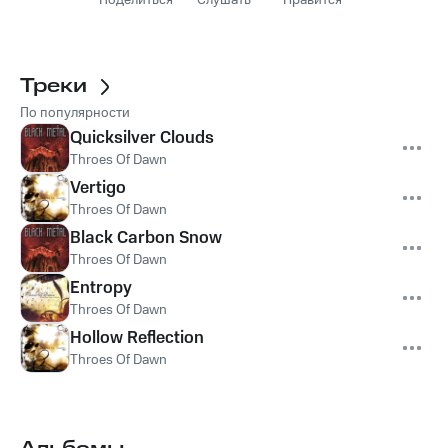
Поделиться
Слушать
Нравится
Треки
По популярности
Quicksilver Clouds
Throes Of Dawn
Vertigo
Throes Of Dawn
Black Carbon Snow
Throes Of Dawn
Entropy
Throes Of Dawn
Hollow Reflection
Throes Of Dawn