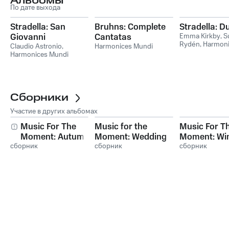
Альбомы
По дате выхода
Stradella: San
Bruhns: Complete
Stradella: D
Giovanni
Cantatas
Emma Kirkby
,
S
Rydén
,
Harmoni
Crisostomo
Claudio Astronio
,
Harmonices Mundi
Mundi
Harmonices Mundi
Сборники
Участие в других альбомах
Music For The
Music for the
Music For T
Moment: Autumn
Moment: Wedding
Moment: Wi
сборник
сборник
сборник