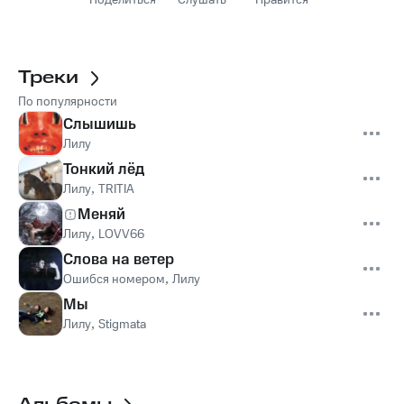
Поделиться
Слушать
Нравится
Треки
По популярности
Слышишь
Лилу
Тонкий лёд
Лилу
,
TRITIA
Меняй
Лилу
,
LOVV66
Слова на ветер
Ошибся номером
,
Лилу
Мы
Лилу
,
Stigmata