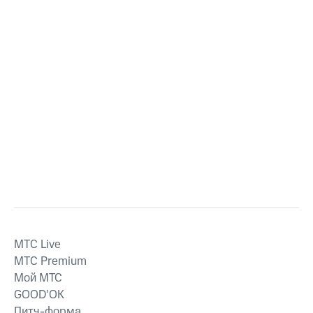
MTС Live
MTС Premium
Мой МТС
GOOD’OK
Питч-форма