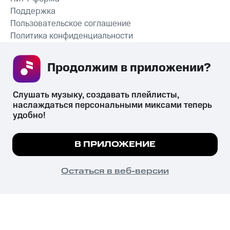
Поддержка
Пользовательское соглашение
Политика конфиденциальности
Рекомендательные технологии
Продолжим в приложении? 
СКАЧАТЬ ПРИЛОЖЕНИЕ
Слушать музыку, создавать плейлисты, 
наслаждаться персональными миксами теперь 
удобно!
Незаконное потребление наркотических средств,
психотропных веществ, их аналогов причиняет вред здоровью,
Мы используем куки, чтобы на сайте все
В ПРИЛОЖЕНИЕ
их незаконный оборот запрещён и влечёт установленную
работало.
Подробнее
законодательством ответственность.
© 2026 ООО «КИОН».
ПОНЯТНО
Остаться в веб-версии
Все права защищены
18+
Главная
В приложение
Избранное