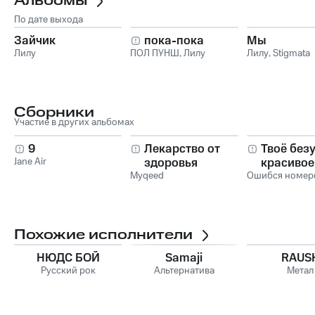
Альбомы
По дате выхода
Зайчик
пока-пока
Мы
Лилу
ПОЛ ПУНШ
,
Лилу
Лилу
,
Stigmata
Сборники
Участие в других альбомах
9
Лекарство от
Твоё без
Jane Air
здоровья
красивое
Myqeed
Ошибся номер
Похожие исполнители
НЮДС БОЙ
Samaji
RAUS
Русский рок
Альтернатива
Метал