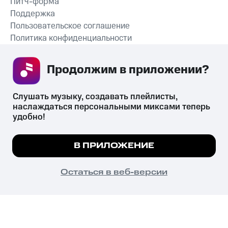
Питч-форма
Поддержка
Пользовательское соглашение
Политика конфиденциальности
Рекомендательные технологии
Продолжим в приложении? 
СКАЧАТЬ ПРИЛОЖЕНИЕ
Слушать музыку, создавать плейлисты, 
наслаждаться персональными миксами теперь 
удобно!
Незаконное потребление наркотических средств,
психотропных веществ, их аналогов причиняет вред здоровью,
Мы используем куки, чтобы на сайте все
В ПРИЛОЖЕНИЕ
их незаконный оборот запрещён и влечёт установленную
работало.
Подробнее
законодательством ответственность.
© 2026 ООО «КИОН».
ПОНЯТНО
Остаться в веб-версии
Все права защищены
18+
Главная
В приложение
Избранное