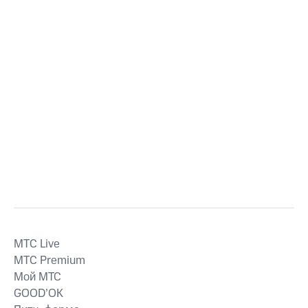
MTС Live
MTС Premium
Мой МТС
GOOD’OK