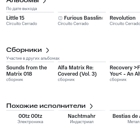
Альбомы
По дате выхода
Little 15
Furious Basslines
Revolution
Circuito Cerrado
Circuito Cerrado
Circuito Cerrad
Сборники
Участие в других альбомах
Sounds from the
Alfa Matrix Re:
Recovery >F
Matrix 018
Covered (Vol. 3)
You< - An Al
сборник
сборник
Matrix Tribu
сборник
Front 242
Похожие исполнители
00tz 00tz
Nachtmahr
Bestias de 
Электроника
Индастриал
Метал