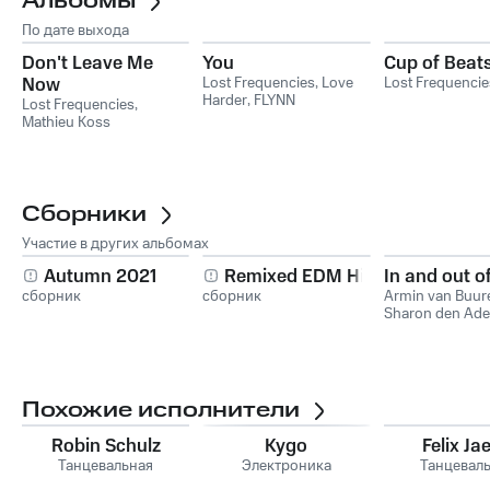
Альбомы
По дате выхода
Don't Leave Me
You
Cup of Beat
Now
Lost Frequencies
,
Love
Lost Frequencie
Harder
,
FLYNN
Lost Frequencies
,
Mathieu Koss
Сборники
Участие в других альбомах
Autumn 2021
Remixed EDM Hits
In and out o
сборник
сборник
Armin van Buur
Sharon den Ade
Похожие исполнители
Robin Schulz
Kygo
Felix Ja
Танцевальная
Электроника
Танцевал