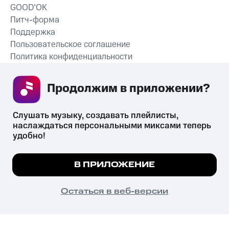
GOOD’OK
Питч-форма
Поддержка
Пользовательское соглашение
Политика конфиденциальности
Рекомендательные технологии
Продолжим в приложении? 
СКАЧАТЬ ПРИЛОЖЕНИЕ
Слушать музыку, создавать плейлисты, 
наслаждаться персональными миксами теперь 
удобно!
Незаконное потребление наркотических средств,
психотропных веществ, их аналогов причиняет вред здоровью,
Мы используем куки, чтобы на сайте все
В ПРИЛОЖЕНИЕ
их незаконный оборот запрещён и влечёт установленную
работало.
Подробнее
законодательством ответственность.
© 2026 ООО «КИОН».
ПОНЯТНО
Остаться в веб-версии
Все права защищены
18+
Главная
В приложение
Избранное