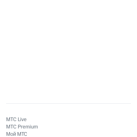
MTС Live
MTС Premium
Мой МТС