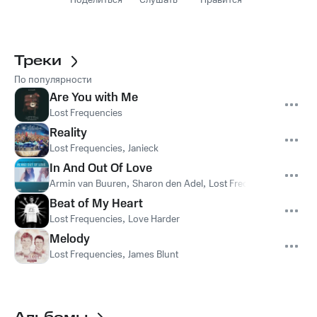
Поделиться
Слушать
Нравится
Треки
По популярности
Are You with Me
Lost Frequencies
Reality
Lost Frequencies
,
Janieck
In And Out Of Love
Armin van Buuren
,
Sharon den Adel
,
Lost Frequencies
Beat of My Heart
Lost Frequencies
,
Love Harder
Melody
Lost Frequencies
,
James Blunt