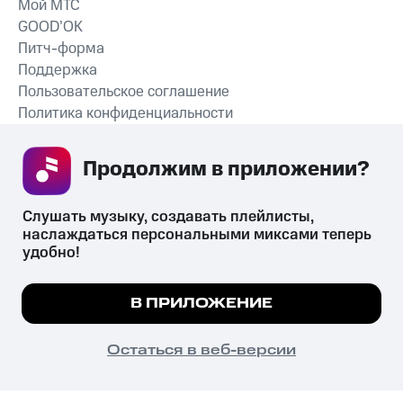
Мой МТС
GOOD’OK
Питч-форма
Поддержка
Пользовательское соглашение
Политика конфиденциальности
Рекомендательные технологии
Продолжим в приложении? 
СКАЧАТЬ ПРИЛОЖЕНИЕ
Слушать музыку, создавать плейлисты, 
наслаждаться персональными миксами теперь 
удобно!
Незаконное потребление наркотических средств,
психотропных веществ, их аналогов причиняет вред здоровью,
Мы используем куки, чтобы на сайте все
В ПРИЛОЖЕНИЕ
их незаконный оборот запрещён и влечёт установленную
работало.
Подробнее
законодательством ответственность.
© 2026 ООО «КИОН».
ПОНЯТНО
Остаться в веб-версии
Все права защищены
18+
Главная
В приложение
Избранное