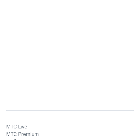
MTС Live
MTС Premium