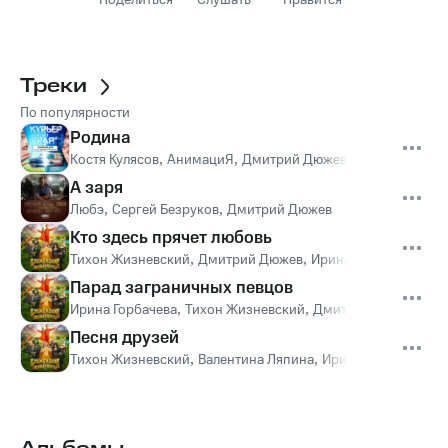
Поделиться
Слушать
Нравится
Треки
По популярности
Родина
Костя Кулясов
,
АнимациЯ
,
Дмитрий Дюжев
,
Гоша Куценко
А заря
Любэ
,
Сергей Безруков
,
Дмитрий Дюжев
Кто здесь прячет любовь
Тихон Жизневский
,
Дмитрий Дюжев
,
Ирина Горбачева
,
Дм
Парад заграничных певцов
Ирина Горбачева
,
Тихон Жизневский
,
Дмитрий Дюжев
,
Анд
Песня друзей
Тихон Жизневский
,
Валентина Ляпина
,
Ирина Горбачева
,
Д