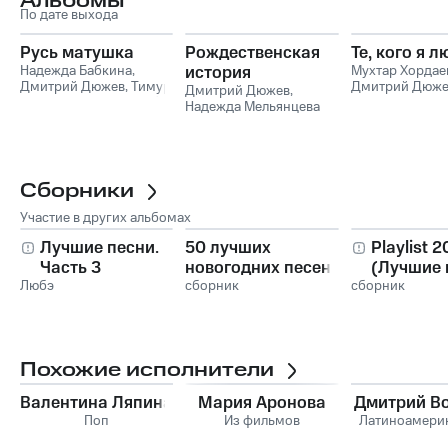
Альбомы
По дате выхода
Русь матушка
Рождественская
Те, кого я 
Надежда Бабкина
,
история
Мухтар Хордае
Дмитрий Дюжев
,
Тимур
Дмитрий Дюже
Дмитрий Дюжев
,
TIMBIGFAMILY
,
Ансамбль
Надежда Мельянцева
«Русская песня»
Сборники
Участие в других альбомах
Лучшие песни.
50 лучших
Playlist 
Часть 3
новогодних песен.
(Лучшие 
Любэ
Новый год!
сборник
сборник
Похожие исполнители
Валентина Ляпина
Мария Аронова
Дмитрий В
Поп
Из фильмов
Латиноамери