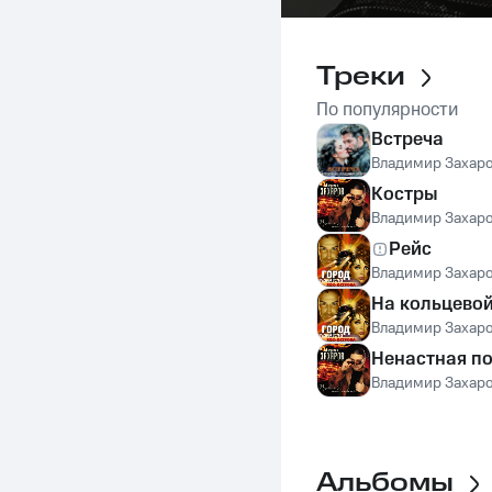
Треки
По популярности
Встреча
Владимир Захар
Костры
Владимир Захар
Рейс
Владимир Захар
На кольцево
Владимир Захар
Ненастная п
Владимир Захар
Альбомы