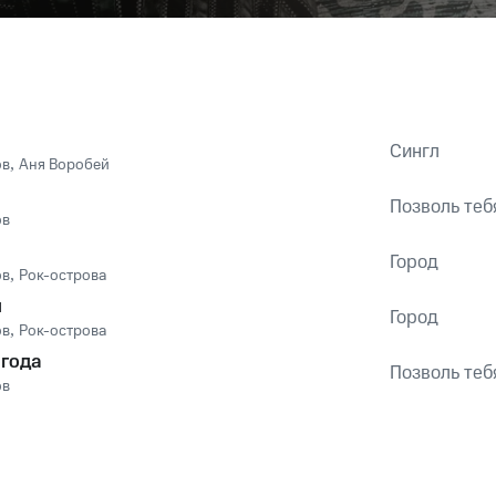
Сингл
ов
,
Аня Воробей
Позволь теб
ов
Город
ов
,
Рок-острова
й
Город
ов
,
Рок-острова
огода
Позволь теб
ов