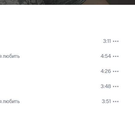
3:11
я любить
4:54
4:26
3:48
я любить
3:51