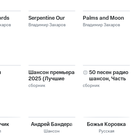
ords
Serpentine Our
Palms and Moon
харов
Владимир Захаров
Владимир Захаров
я
Шансон премьера
50 песен радио
2025 (Лучшие
шансон, Часть 7
песни)
сборник
сборник
тчик
Андрей Бандера
Божья Коровка
п
Шансон
Русская