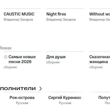
CAUSTIC MUSIC
Night fires
Without w
Владимир Захаров
Владимир Захаров
Владимир За
ьбомах
Самые новые
Для души
Сказочна
песни 2026
женщина
сборник
сборник
сборник
сполнители
Рок-острова
Сергей Куренков
Попу
Русская
Русская
По