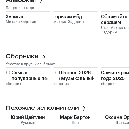
Альбомы
По дате выхода
Хулиган
Горький мёд
Обнимайте
Михаил Задорин
Михаил Задорин
сердцем
Стас Михайлов
Задорин
Сборники
Участие в других альбомах
Самые
Шансон 2026
Самые ярки
популярные песни
(Музыкальный
года 2025
сборник
за 10 лет 2015-
сборник
хит-парад)
сборник
2025, Часть 1
Похожие исполнители
Юрий Цейтлин
Марк Бартон
Оксана О
Русская
Поп
Шансо