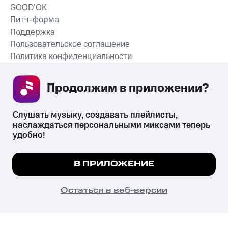
GOOD’OK
Питч-форма
Поддержка
Пользовательское соглашение
Политика конфиденциальности
Рекомендательные технологии
Продолжим в приложении? 
СКАЧАТЬ ПРИЛОЖЕНИЕ
Слушать музыку, создавать плейлисты, 
наслаждаться персональными миксами теперь 
удобно!
Незаконное потребление наркотических средств,
психотропных веществ, их аналогов причиняет вред здоровью,
Мы используем куки, чтобы на сайте все
В ПРИЛОЖЕНИЕ
их незаконный оборот запрещён и влечёт установленную
работало.
Подробнее
законодательством ответственность.
© 2026 ООО «КИОН».
ПОНЯТНО
Остаться в веб-версии
Все права защищены
18+
Главная
В приложение
Избранное