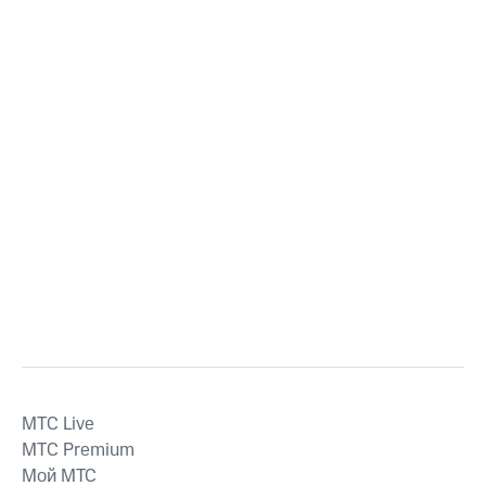
MTС Live
MTС Premium
Мой МТС