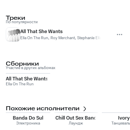
Треки
По популярности
All That She Wants
Ella On The Run
,
Roy Merchant
,
Stephanie Ella Gautier
,
Nikola
Сборники
Участие в других альбомах
All That She Wants
Ella On The Run
Похожие исполнители
Banda Do Sul
Chill Out Sex Band
Ivory
Электроника
Лаундж
Танцевал