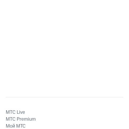
MTС Live
MTС Premium
Мой МТС