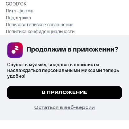
GOOD’OK
Питч-форма
Поддержка
Пользовательское соглашение
Политика конфиденциальности
Рекомендательные технологии
Продолжим в приложении? 
СКАЧАТЬ ПРИЛОЖЕНИЕ
Слушать музыку, создавать плейлисты, 
наслаждаться персональными миксами теперь 
удобно!
Незаконное потребление наркотических средств,
психотропных веществ, их аналогов причиняет вред здоровью,
Мы используем куки, чтобы на сайте все
В ПРИЛОЖЕНИЕ
их незаконный оборот запрещён и влечёт установленную
работало.
Подробнее
законодательством ответственность.
© 2026 ООО «КИОН».
ПОНЯТНО
Остаться в веб-версии
Все права защищены
18+
Главная
В приложение
Избранное