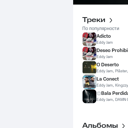
Треки
По популярности
Adicto
Eddy Jam
Deseo Prohib
Eddy Jam
O Deserto
Eddy Jam
,
Plåster
La Conect
Eddy Jam
,
Kingzz
Bala Perdid
Eddy Jam
,
DAMN 
Альбомы