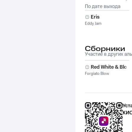
По дате выхода
Eris
Eddy Jam
Сборники
Участие в других ал
Red White & Blow
Forgiato Blow
Уст
КИО