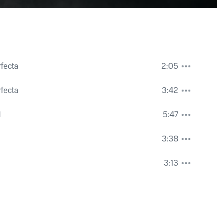
fecta
2:05
fecta
3:42
1
5:47
3:38
3:13