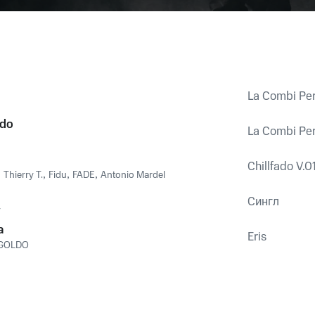
La Combi Per
ido
La Combi Per
Chillfado V.0
,
Thierry T.
,
Fidu
,
FADE
,
Antonio Mardel
Сингл
y
a
Eris
GOLDO