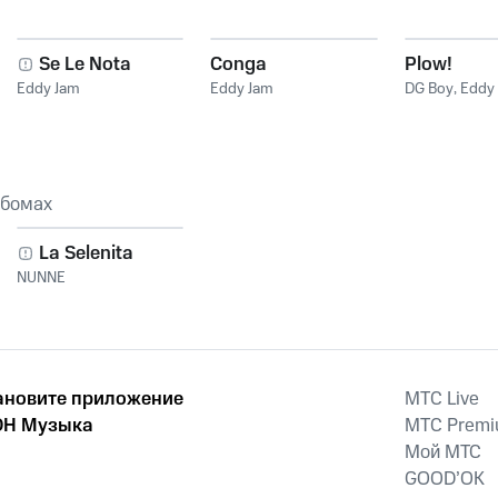
Se Le Nota
Conga
Plow!
Eddy Jam
Eddy Jam
DG Boy
,
Eddy
ьбомах
La Selenita
NUNNE
ановите приложение
MTС Live
Н Музыка
MTС Prem
Мой МТС
GOOD’OK