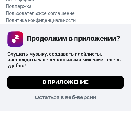
Поддержка
Пользовательское соглашение
Политика конфиденциальности
Рекомендательные технологии
Продолжим в приложении? 
СКАЧАТЬ ПРИЛОЖЕНИЕ
Слушать музыку, создавать плейлисты, 
наслаждаться персональными миксами теперь 
удобно!
Незаконное потребление наркотических средств,
психотропных веществ, их аналогов причиняет вред здоровью,
Мы используем куки, чтобы на сайте все
В ПРИЛОЖЕНИЕ
их незаконный оборот запрещён и влечёт установленную
работало.
Подробнее
законодательством ответственность.
© 2026 ООО «КИОН».
ПОНЯТНО
Остаться в веб-версии
Все права защищены
18+
Главная
В приложение
Избранное