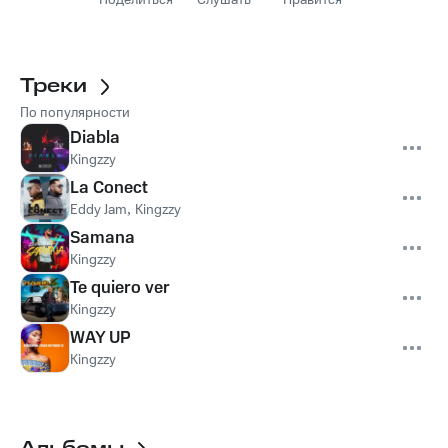
Поделиться
Слушать
Нравится
Треки
По популярности
Diabla
Kingzzy
La Conect
Eddy Jam
,
Kingzzy
Samana
Kingzzy
Te quiero ver
Kingzzy
WAY UP
Kingzzy