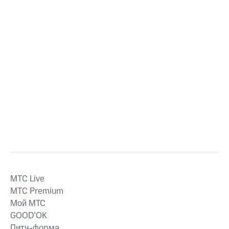
MTС Live
MTС Premium
Мой МТС
GOOD’OK
Питч-форма