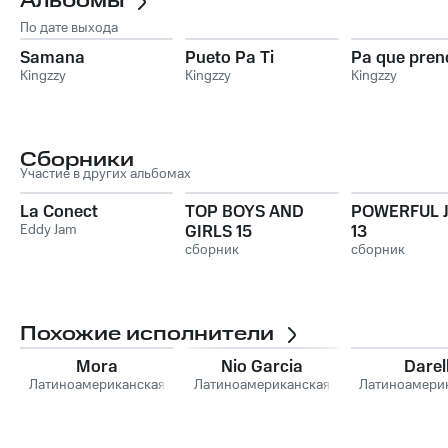
Альбомы
По дате выхода
Samana
Pueto Pa Ti
Pa que pren
Kingzzy
Kingzzy
Kingzzy
Сборники
Участие в других альбомах
La Conect
TOP BOYS AND
POWERFUL 
Eddy Jam
GIRLS 15
13
сборник
сборник
Похожие исполнители
Mora
Nio Garcia
Darel
Латиноамериканская
Латиноамериканская
Латиноамери