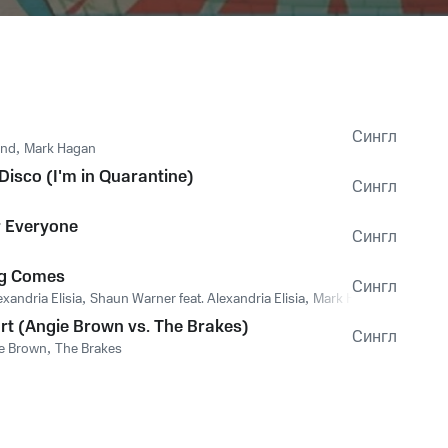
Сингл
2nd
,
Mark Hagan
Disco (I'm in Quarantine)
Сингл
r Everyone
Сингл
ng Comes
Сингл
exandria Elisia
,
Shaun Warner feat. Alexandria Elisia
,
Mark Hagan
rt (Angie Brown vs. The Brakes)
Сингл
e Brown
,
The Brakes