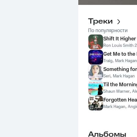
Треки
По популярности
Shift It Higher
Ron Louis Smith 
Get Me to the 
Traig
,
Mark Hagan
Something fo
Seri
,
Mark Hagan
Til the Morni
Shaun Warner
,
Al
Forgotten Hea
Mark Hagan
,
Angi
Альбомы