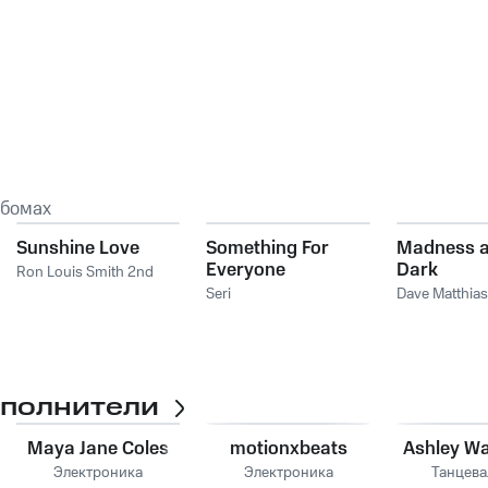
ьбомах
Sunshine Love
Something For
Madness a
Everyone
Dark
Ron Louis Smith 2nd
Seri
Dave Matthias
сполнители
Maya Jane Coles
motionxbeats
Ashley Wa
Электроника
Электроника
Танцева