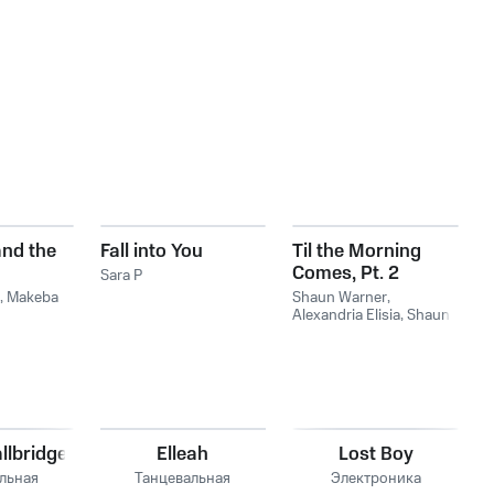
nd the
Fall into You
Til the Morning
Comes, Pt. 2
Sara P
,
Makeba
Shaun Warner
,
Alexandria Elisia
,
Shaun
Warner feat. Alexandria
Elisia
llbridge
Elleah
Lost Boy
льная
Танцевальная
Электроника