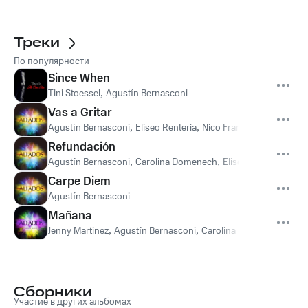
Треки
По популярности
Since When
Tini Stoessel
,
Agustín Bernasconi
Vas a Gritar
Agustín Bernasconi
,
Eliseo Renteria
,
Nico Francella
Refundación
Agustín Bernasconi
,
Carolina Domenech
,
Eliseo Renteria
,
Jenn
Carpe Diem
Agustín Bernasconi
Mañana
Jenny Martinez
,
Agustín Bernasconi
,
Carolina Domenech
,
Elis
Сборники
Участие в других альбомах