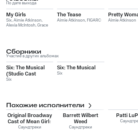
По дате выхода
My Girls
The Tease
Pretty Wom
Six
,
Aimie Atkinson
,
Aimie Atkinson
,
FIGARO
Aimie Atkinson
Alexia McIntosh
,
Grace
Mouat
,
Millie O’Connell
,
Natalie Paris
Сборники
Участие в других альбомах
Six: The Musical
Six: The Musical
(Studio Cast
Six
Recording)
Six
Похожие исполнители
Original Broadway
Barrett Wilbert
Patti Lu
Cast of Mean Girls
Weed
Саундтр
Саундтреки
Саундтреки