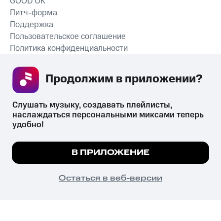
GOOD’OK
Питч-форма
Поддержка
Пользовательское соглашение
Политика конфиденциальности
Рекомендательные технологии
Продолжим в приложении? 
СКАЧАТЬ ПРИЛОЖЕНИЕ
Слушать музыку, создавать плейлисты, 
наслаждаться персональными миксами теперь 
удобно!
Незаконное потребление наркотических средств,
психотропных веществ, их аналогов причиняет вред здоровью,
Мы используем куки, чтобы на сайте все
В ПРИЛОЖЕНИЕ
их незаконный оборот запрещён и влечёт установленную
работало.
Подробнее
законодательством ответственность.
© 2026 ООО «КИОН».
ПОНЯТНО
Остаться в веб-версии
Все права защищены
18+
Главная
В приложение
Избранное