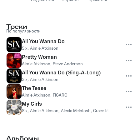
Поделиться
Слушать
Нравится
Треки
По популярности
All You Wanna Do
Six
,
Aimie Atkinson
Pretty Woman
Aimie Atkinson
,
Steve Anderson
All You Wanna Do (Sing-A-Long)
Six
,
Aimie Atkinson
The Tease
Aimie Atkinson
,
FIGARO
My Girls
Six
,
Aimie Atkinson
,
Alexia McIntosh
,
Grace Mouat
,
Millie O’Co
Альбомы