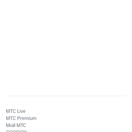
MTС Live
MTС Premium
Мой МТС