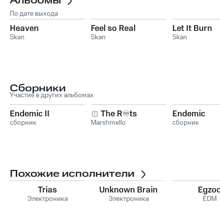
Альбомы
По дате выхода
Heaven
Feel so Real
Let It Burn
Skan
Skan
Skan
Сборники
Участие в других альбомах
Endemic II
The R♾️ts
Endemic
сборник
Marshmello
сборник
Похожие исполнители
Trias
Unknown Brain
Egzo
Электроника
Электроника
EDM