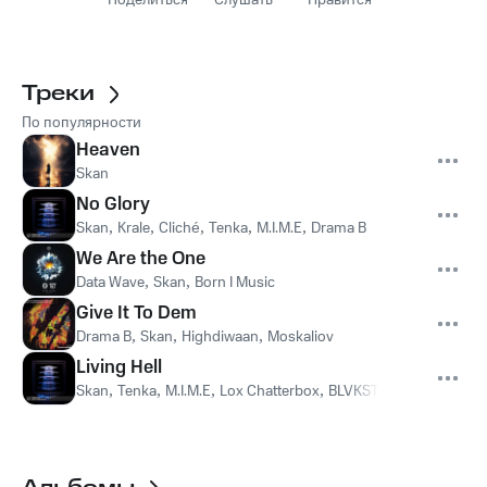
Поделиться
Слушать
Нравится
Треки
По популярности
Heaven
Skan
No Glory
Skan
,
Krale
,
Cliché
,
Tenka
,
M.I.M.E
,
Drama B
We Are the One
Data Wave
,
Skan
,
Born I Music
Give It To Dem
Drama B
,
Skan
,
Highdiwaan
,
Moskaliov
Living Hell
Skan
,
Tenka
,
M.I.M.E
,
Lox Chatterbox
,
BLVKSTN