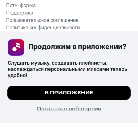
Питч-форма
Поддержка
Пользовательское соглашение
Политика конфиденциальности
Рекомендательные технологии
Продолжим в приложении? 
СКАЧАТЬ ПРИЛОЖЕНИЕ
Слушать музыку, создавать плейлисты, 
наслаждаться персональными миксами теперь 
удобно!
Незаконное потребление наркотических средств,
психотропных веществ, их аналогов причиняет вред здоровью,
Мы используем куки, чтобы на сайте все
В ПРИЛОЖЕНИЕ
их незаконный оборот запрещён и влечёт установленную
работало.
Подробнее
законодательством ответственность.
© 2026 ООО «КИОН».
ПОНЯТНО
Остаться в веб-версии
Все права защищены
18+
Главная
В приложение
Избранное