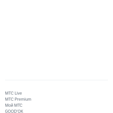
MTС Live
MTС Premium
Мой МТС
GOOD’OK