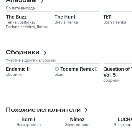
Альбомы
По дате выхода
The Buzz
The Hunt
11:11
Tenka
,
Justtjokay
,
Brevis
,
Tenka
Born I
,
Tenka
Dariansincebirth
,
Jimmy
Wit An H
Сборники
Участие в других альбомах
Endemic II
Todema Remix EP
Question of 
сборник
Skan
Vol. 5
сборник
Похожие исполнители
Born I
Nimez
LUCH
Электроника
Электроника
Электрон