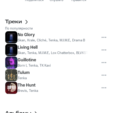
Поделиться
Слушать
Нравится
Треки
По популярности
No Glory
Skan
,
Krale
,
Cliché
,
Tenka
,
M.I.M.E
,
Drama B
Living Hell
Skan
,
Tenka
,
M.I.M.E
,
Lox Chatterbox
,
BLVKSTN
Guillotine
Born I
,
Tenka
,
TK Kavi
Tulum
Tenka
The Hunt
Brevis
,
Tenka